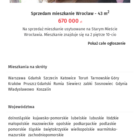
2
Sprzedam mieszkanie Wrocław - 43 m
670 000
zł
Na sprzedaż mieszkanie usytuowane na Starym Mieście
Wrocławia. Mieszkanie znajduje się na 2 piętrze 10-cio
piętrowego bloku z 1996r....
Pokaż całe ogłoszenie
Mieszkania na skróty
Warszawa
Gdańsk
Szczecin
Katowice
Toruń
Tarnowskie Góry
Kraków
Pruszcz Gdański
Rumia
Siewierz
zabki
Sosnowiec
Gdynia
Władysławowo
Koszalin
Województwa
dolnośląskie
kujawsko-pomorskie
lubelskie
lubuskie
łódzkie
małopolskie
mazowieckie
opolskie
podkarpackie
podlaskie
pomorskie
śląskie
świętokrzyskie
wielkopolskie
warmińsko-
mazurskie
zachodniopomorskie