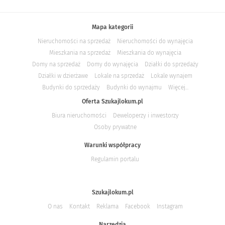
Mapa kategorii
Nieruchomości na sprzedaż
Nieruchomości do wynajęcia
Mieszkania na sprzedaż
Mieszkania do wynajęcia
Domy na sprzedaż
Domy do wynajęcia
Działki do sprzedaży
Działki w dzierżawe
Lokale na sprzedaż
Lokale wynajem
Budynki do sprzedaży
Budynki do wynajmu
Więcej...
Oferta Szukajlokum.pl
Biura nieruchomości
Deweloperzy i inwestorzy
Osoby prywatne
Warunki współpracy
Regulamin portalu
Szukajlokum.pl
O nas
Kontakt
Reklama
Facebook
Instagram
Narzędzia