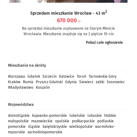
2
Sprzedam mieszkanie Wrocław - 43 m
670 000
zł
Na sprzedaż mieszkanie usytuowane na Starym Mieście
Wrocławia. Mieszkanie znajduje się na 2 piętrze 10-cio
piętrowego bloku z 1996r....
Pokaż całe ogłoszenie
Mieszkania na skróty
Warszawa
Gdańsk
Szczecin
Katowice
Toruń
Tarnowskie Góry
Kraków
Rumia
Pruszcz Gdański
Gdynia
Siewierz
zabki
Sosnowiec
Władysławowo
Koszalin
Województwa
dolnośląskie
kujawsko-pomorskie
lubelskie
lubuskie
łódzkie
małopolskie
mazowieckie
opolskie
podkarpackie
podlaskie
pomorskie
śląskie
świętokrzyskie
wielkopolskie
warmińsko-
mazurskie
zachodniopomorskie