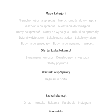
Mapa kategorii
Nieruchomości na sprzedaż
Nieruchomości do wynajęcia
Mieszkania na sprzedaż
Mieszkania do wynajęcia
Domy na sprzedaż
Domy do wynajęcia
Działki do sprzedaży
Działki w dzierżawe
Lokale na sprzedaż
Lokale wynajem
Budynki do sprzedaży
Budynki do wynajmu
Więcej...
Oferta Szukajlokum.pl
Biura nieruchomości
Deweloperzy i inwestorzy
Osoby prywatne
Warunki współpracy
Regulamin portalu
Szukajlokum.pl
O nas
Kontakt
Reklama
Facebook
Instagram
Narzędzia