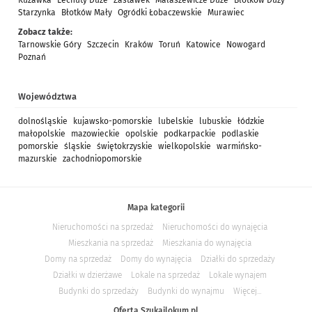
Kuzawka
Lechuty Duże
Zastawek
Małaszewicze Duże
Błotków Duży
Starzynka
Błotków Mały
Ogródki Łobaczewskie
Murawiec
Zobacz także:
Tarnowskie Góry
Szczecin
Kraków
Toruń
Katowice
Nowogard
Poznań
Województwa
dolnośląskie
kujawsko-pomorskie
lubelskie
lubuskie
łódzkie
małopolskie
mazowieckie
opolskie
podkarpackie
podlaskie
pomorskie
śląskie
świętokrzyskie
wielkopolskie
warmińsko-
mazurskie
zachodniopomorskie
Mapa kategorii
Nieruchomości na sprzedaż
Nieruchomości do wynajęcia
Mieszkania na sprzedaż
Mieszkania do wynajęcia
Domy na sprzedaż
Domy do wynajęcia
Działki do sprzedaży
Działki w dzierżawe
Lokale na sprzedaż
Lokale wynajem
Budynki do sprzedaży
Budynki do wynajmu
Więcej...
Oferta Szukajlokum.pl