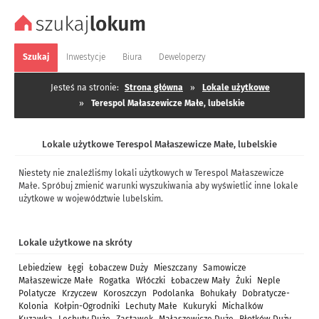
Szukaj
Inwestycje
Biura
Deweloperzy
Jesteś na stronie:
Strona główna
»
Lokale użytkowe
»
Terespol Małaszewicze Małe, lubelskie
Lokale użytkowe Terespol Małaszewicze Małe, lubelskie
Niestety nie znaleźliśmy lokali użytkowych w Terespol Małaszewicze
Małe. Spróbuj zmienić warunki wyszukiwania aby wyświetlić inne lokale
użytkowe w województwie lubelskim.
Lokale użytkowe na skróty
Lebiedziew
Łęgi
Łobaczew Duży
Mieszczany
Samowicze
Małaszewicze Małe
Rogatka
Włóczki
Łobaczew Mały
Żuki
Neple
Polatycze
Krzyczew
Koroszczyn
Podolanka
Bohukały
Dobratycze-
Kolonia
Kołpin-Ogrodniki
Lechuty Małe
Kukuryki
Michalków