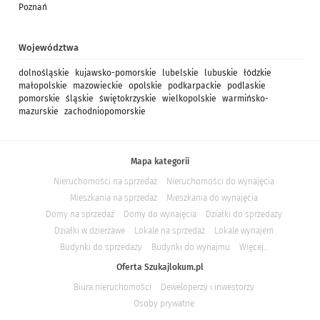
Poznań
Województwa
dolnośląskie
kujawsko-pomorskie
lubelskie
lubuskie
łódzkie
małopolskie
mazowieckie
opolskie
podkarpackie
podlaskie
pomorskie
śląskie
świętokrzyskie
wielkopolskie
warmińsko-
mazurskie
zachodniopomorskie
Mapa kategorii
Nieruchomości na sprzedaż
Nieruchomości do wynajęcia
Mieszkania na sprzedaż
Mieszkania do wynajęcia
Domy na sprzedaż
Domy do wynajęcia
Działki do sprzedaży
Działki w dzierżawe
Lokale na sprzedaż
Lokale wynajem
Budynki do sprzedaży
Budynki do wynajmu
Więcej...
Oferta Szukajlokum.pl
Biura nieruchomości
Deweloperzy i inwestorzy
Osoby prywatne