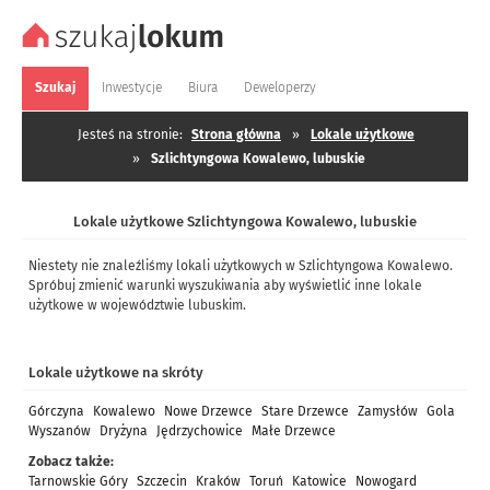
Szukaj
Inwestycje
Biura
Deweloperzy
Jesteś na stronie:
Strona główna
»
Lokale użytkowe
»
Szlichtyngowa Kowalewo, lubuskie
Lokale użytkowe Szlichtyngowa Kowalewo, lubuskie
Niestety nie znaleźliśmy lokali użytkowych w Szlichtyngowa Kowalewo.
Spróbuj zmienić warunki wyszukiwania aby wyświetlić inne lokale
użytkowe w województwie lubuskim.
Lokale użytkowe na skróty
Górczyna
Kowalewo
Nowe Drzewce
Stare Drzewce
Zamysłów
Gola
Wyszanów
Dryżyna
Jędrzychowice
Małe Drzewce
Zobacz także:
Tarnowskie Góry
Szczecin
Kraków
Toruń
Katowice
Nowogard