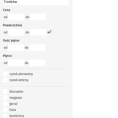
Cena
od
do
Powierzchnia
2
od
do
m
Ilość pięter
od
do
Piętro
od
do
rynek pierwotny
rynek wtórny
biurowiec
magazyn
garaż
hala
kamienica