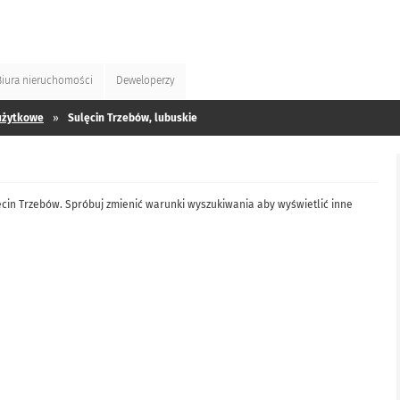
Biura
nieruchomości
Deweloperzy
użytkowe
»
Sulęcin Trzebów, lubuskie
lęcin Trzebów. Spróbuj zmienić warunki wyszukiwania aby wyświetlić inne