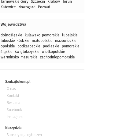
Tarnowskie Góry
Szczecin
Kraków
Toruń
Katowice
Nowogard
Poznań
Województwa
dolnośląskie
kujawsko-pomorskie
lubelskie
lubuskie
łódzkie
małopolskie
mazowieckie
opolskie
podkarpackie
podlaskie
pomorskie
śląskie
świętokrzyskie
wielkopolskie
warmińsko-mazurskie
zachodniopomorskie
Szukajlokum.pl
O nas
Kontakt
Reklama
Facebook
Instagram
Narzędzia
Subskrypcja ogłoszeń