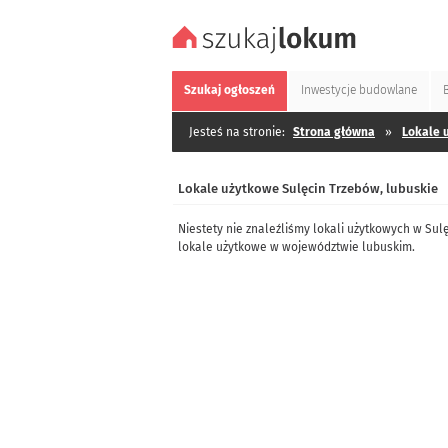
Szukaj
ogłoszeń
Inwestycje
budowlane
Jesteś na stronie:
Strona główna
»
Lokale 
Lokale użytkowe Sulęcin Trzebów, lubuskie
Niestety nie znaleźliśmy lokali użytkowych w Su
lokale użytkowe w województwie lubuskim.