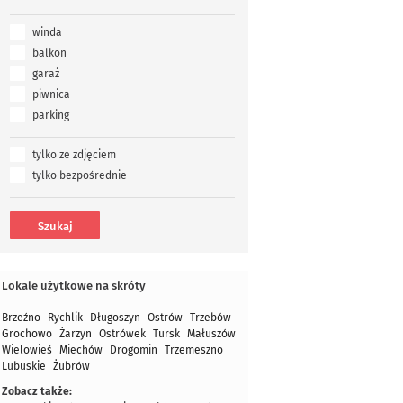
winda
balkon
garaż
piwnica
parking
tylko ze zdjęciem
tylko bezpośrednie
Lokale użytkowe na skróty
Brzeźno
Rychlik
Długoszyn
Ostrów
Trzebów
Grochowo
Żarzyn
Ostrówek
Tursk
Małuszów
Wielowieś
Miechów
Drogomin
Trzemeszno
Lubuskie
Żubrów
Zobacz także: