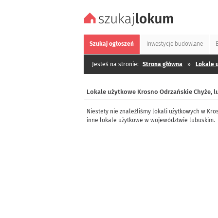
Szukaj
ogłoszeń
Inwestycje
budowlane
Jesteś na stronie:
Strona główna
»
Lokale 
Lokale użytkowe Krosno Odrzańskie Chyże, l
Niestety nie znaleźliśmy lokali użytkowych w Kr
inne lokale użytkowe w województwie lubuskim.