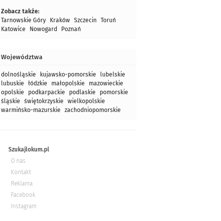
Zobacz także:
Tarnowskie Góry
Kraków
Szczecin
Toruń
Katowice
Nowogard
Poznań
Województwa
dolnośląskie
kujawsko-pomorskie
lubelskie
lubuskie
łódzkie
małopolskie
mazowieckie
opolskie
podkarpackie
podlaskie
pomorskie
śląskie
świętokrzyskie
wielkopolskie
warmińsko-mazurskie
zachodniopomorskie
Szukajlokum.pl
O nas
Kontakt
Reklama
Facebook
Instagram