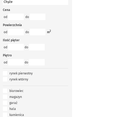
Cena
od
do
Powierzchnia
2
od
do
m
Ilość pięter
od
do
Piętro
od
do
rynek pierwotny
rynek wtórny
biurowiec
magazyn
garaż
hala
kamienica