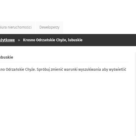
Biura
nieruchomości
Deweloperzy
użytkowe
»
Krosno Odrzańskie Chyże, lubuskie
ubuskie
osno Odrzańskie Chyże. Spróbuj zmienić warunki wyszukiwania aby wyświetlić