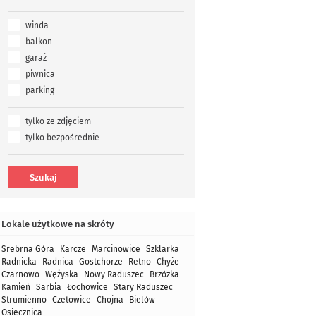
winda
balkon
garaż
piwnica
parking
tylko ze zdjęciem
tylko bezpośrednie
Lokale użytkowe na skróty
Srebrna Góra
Karcze
Marcinowice
Szklarka
Radnicka
Radnica
Gostchorze
Retno
Chyże
Czarnowo
Wężyska
Nowy Raduszec
Brzózka
Kamień
Sarbia
Łochowice
Stary Raduszec
Strumienno
Czetowice
Chojna
Bielów
Osiecznica