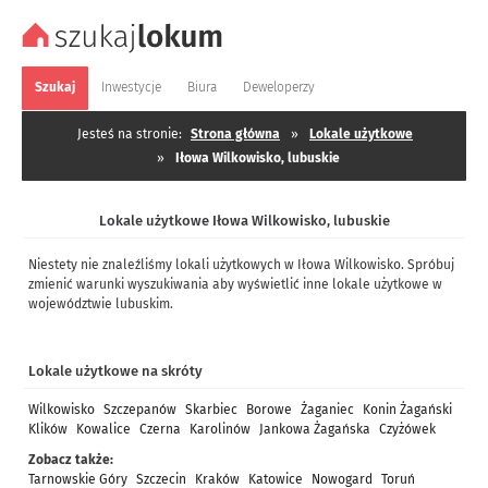
Szukaj
Inwestycje
Biura
Deweloperzy
Jesteś na stronie:
Strona główna
»
Lokale użytkowe
»
Iłowa Wilkowisko, lubuskie
Lokale użytkowe Iłowa Wilkowisko, lubuskie
Niestety nie znaleźliśmy lokali użytkowych w Iłowa Wilkowisko. Spróbuj
zmienić warunki wyszukiwania aby wyświetlić inne lokale użytkowe w
województwie lubuskim.
Lokale użytkowe na skróty
Wilkowisko
Szczepanów
Skarbiec
Borowe
Żaganiec
Konin Żagański
Klików
Kowalice
Czerna
Karolinów
Jankowa Żagańska
Czyżówek
Zobacz także:
Tarnowskie Góry
Szczecin
Kraków
Katowice
Nowogard
Toruń