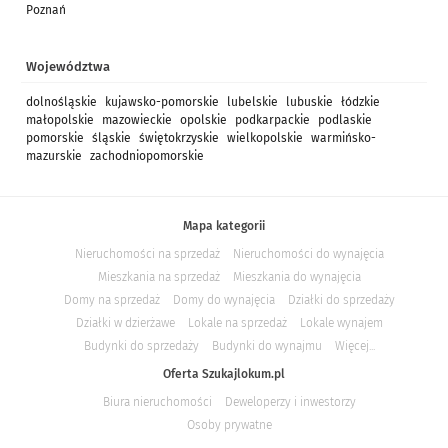
Poznań
Województwa
dolnośląskie
kujawsko-pomorskie
lubelskie
lubuskie
łódzkie
małopolskie
mazowieckie
opolskie
podkarpackie
podlaskie
pomorskie
śląskie
świętokrzyskie
wielkopolskie
warmińsko-
mazurskie
zachodniopomorskie
Mapa kategorii
Nieruchomości na sprzedaż
Nieruchomości do wynajęcia
Mieszkania na sprzedaż
Mieszkania do wynajęcia
Domy na sprzedaż
Domy do wynajęcia
Działki do sprzedaży
Działki w dzierżawe
Lokale na sprzedaż
Lokale wynajem
Budynki do sprzedaży
Budynki do wynajmu
Więcej...
Oferta Szukajlokum.pl
Biura nieruchomości
Deweloperzy i inwestorzy
Osoby prywatne