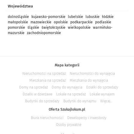
Województwa
dolnośląskie
kujawsko-pomorskie
lubelskie
lubuskie
łódzkie
małopolskie
mazowieckie
opolskie
podkarpackie
podlaskie
pomorskie
śląskie
świętokrzyskie
wielkopolskie
warmińsko-
mazurskie
zachodniopomorskie
Mapa kategorii
Nieruchomości na sprzedaż
Nieruchomości do wynajęcia
Mieszkania na sprzedaż
Mieszkania do wynajęcia
Domy na sprzedaż
Domy do wynajęcia
Działki do sprzedaży
Działki w dzierżawe
Lokale na sprzedaż
Lokale wynajem
Budynki do sprzedaży
Budynki do wynajmu
Więcej...
Oferta Szukajlokum.pl
Biura nieruchomości
Deweloperzy i inwestorzy
Osoby prywatne