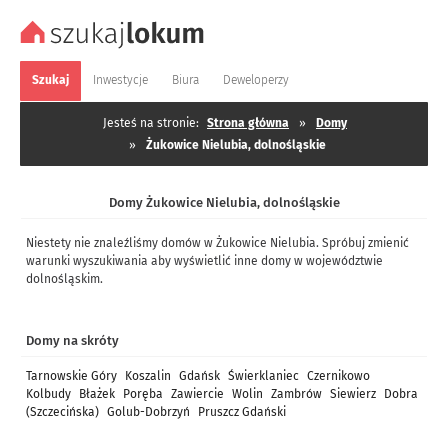
Szukaj
Inwestycje
Biura
Deweloperzy
Jesteś na stronie:
Strona główna
»
Domy
»
Żukowice Nielubia, dolnośląskie
Domy Żukowice Nielubia, dolnośląskie
Niestety nie znaleźliśmy domów w Żukowice Nielubia. Spróbuj zmienić
warunki wyszukiwania aby wyświetlić inne domy w województwie
dolnośląskim.
Domy na skróty
Tarnowskie Góry
Koszalin
Gdańsk
Świerklaniec
Czernikowo
Kolbudy
Błażek
Poręba
Zawiercie
Wolin
Zambrów
Siewierz
Dobra
(Szczecińska)
Golub-Dobrzyń
Pruszcz Gdański