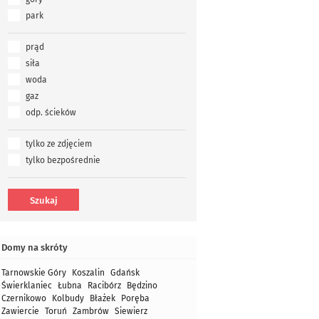
park
prąd
siła
woda
gaz
odp. ścieków
tylko ze zdjęciem
tylko bezpośrednie
Domy na skróty
Tarnowskie Góry
Koszalin
Gdańsk
Świerklaniec
Łubna
Racibórz
Będzino
Czernikowo
Kolbudy
Błażek
Poręba
Zawiercie
Toruń
Zambrów
Siewierz