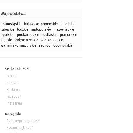
Województwa
dolnośląskie
kujawsko-pomorskie
lubelskie
lubuskie
łódzkie
małopolskie
mazowieckie
opolskie
podkarpackie
podlaskie
pomorskie
śląskie
świętokrzyskie
wielkopolskie
warmińsko-mazurskie
zachodniopomorskie
Szukajlokum.pl
O nas
Kontakt
Reklama
Facebook
Instagram
Narzędzia
Subskrypcja ogłoszeń
Eksport ogłoszeń