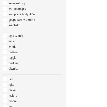
segmentowy
wolnostojący
kompleks budynków
gospodarstwo rolne
siedlisko
ogrodzenie
garaż
winda
balkon
loggia
parking
piwnica
las
łąka
rzeka
jezioro
morze
góry