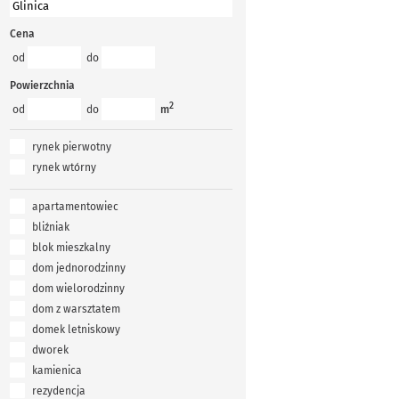
Cena
od
do
Powierzchnia
2
od
do
m
rynek pierwotny
rynek wtórny
apartamentowiec
bliźniak
blok mieszkalny
dom jednorodzinny
dom wielorodzinny
dom z warsztatem
domek letniskowy
dworek
kamienica
rezydencja