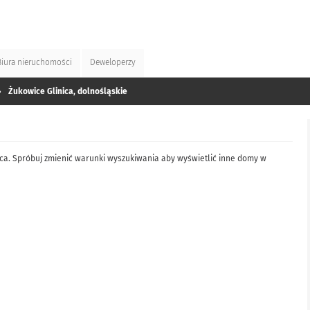
Biura
nieruchomości
Deweloperzy
»
Żukowice Glinica, dolnośląskie
ica. Spróbuj zmienić warunki wyszukiwania aby wyświetlić inne domy w