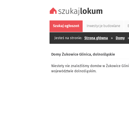
Szukaj
ogłoszeń
Inwestycje
budowlane
Jesteś na stronie:
Strona główna
»
Domy
Domy Żukowice Glinica, dolnośląskie
Niestety nie znaleźliśmy domów w Żukowice Glin
województwie dolnośląskim.