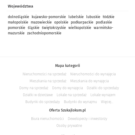
Województwa
dolnośląskie
kujawsko-pomorskie
lubelskie
lubuskie
łódzkie
małopolskie
mazowieckie
opolskie
podkarpackie
podlaskie
pomorskie
śląskie
świętokrzyskie
wielkopolskie
warmińsko-
mazurskie
zachodniopomorskie
Mapa kategorii
Nieruchomości na sprzedaż
Nieruchomości do wynajęcia
Mieszkania na sprzedaż
Mieszkania do wynajęcia
Domy na sprzedaż
Domy do wynajęcia
Działki do sprzedaży
Działki w dzierżawe
Lokale na sprzedaż
Lokale wynajem
Budynki do sprzedaży
Budynki do wynajmu
Więcej...
Oferta Szukajlokum.pl
Biura nieruchomości
Deweloperzy i inwestorzy
Osoby prywatne