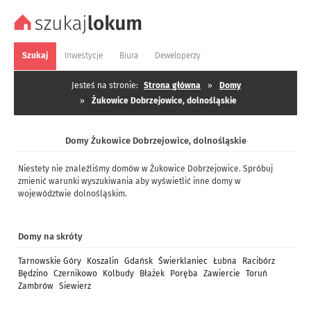
Szukaj
Inwestycje
Biura
Deweloperzy
Jesteś na stronie:
Strona główna
»
Domy
»
Żukowice Dobrzejowice, dolnośląskie
Domy Żukowice Dobrzejowice, dolnośląskie
Niestety nie znaleźliśmy domów w Żukowice Dobrzejowice. Spróbuj
zmienić warunki wyszukiwania aby wyświetlić inne domy w
województwie dolnośląskim.
Domy na skróty
Tarnowskie Góry
Koszalin
Gdańsk
Świerklaniec
Łubna
Racibórz
Będzino
Czernikowo
Kolbudy
Błażek
Poręba
Zawiercie
Toruń
Zambrów
Siewierz