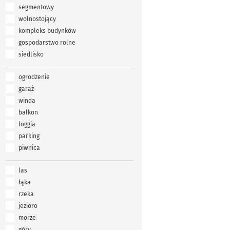
segmentowy
wolnostojący
kompleks budynków
gospodarstwo rolne
siedlisko
ogrodzenie
garaż
winda
balkon
loggia
parking
piwnica
las
łąka
rzeka
jezioro
morze
góry