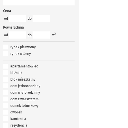
Cena
od
do
Powierzchnia
2
od
do
m
rynek pierwotny
rynek wtórny
apartamentowiec
bliźniak
blok mieszkalny
dom jednorodzinny
dom wielorodzinny
dom z warsztatem
domek letniskowy
dworek
kamienica
rezydencja