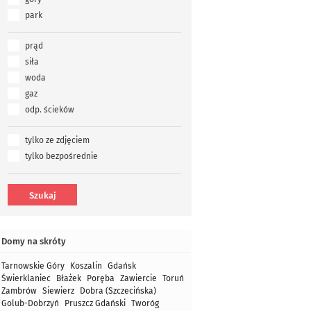
park
prąd
siła
woda
gaz
odp. ścieków
tylko ze zdjęciem
tylko bezpośrednie
Domy na skróty
Tarnowskie Góry
Koszalin
Gdańsk
Świerklaniec
Błażek
Poręba
Zawiercie
Toruń
Zambrów
Siewierz
Dobra (Szczecińska)
Golub-Dobrzyń
Pruszcz Gdański
Tworóg