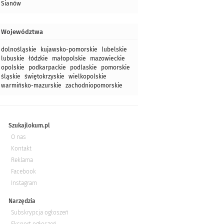
Sianów
Województwa
dolnośląskie
kujawsko-pomorskie
lubelskie
lubuskie
łódzkie
małopolskie
mazowieckie
opolskie
podkarpackie
podlaskie
pomorskie
śląskie
świętokrzyskie
wielkopolskie
warmińsko-mazurskie
zachodniopomorskie
Szukajlokum.pl
O nas
Kontakt
Reklama
Facebook
Instagram
Narzędzia
Subskrypcja ogłoszeń