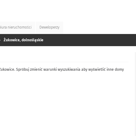
Biura
nieruchomości
Deweloperzy
»
Żukowice, dolnośląskie
Żukowice. Spróbuj zmienić warunki wyszukiwania aby wyświetlić inne domy