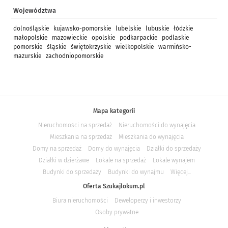
Województwa
dolnośląskie
kujawsko-pomorskie
lubelskie
lubuskie
łódzkie
małopolskie
mazowieckie
opolskie
podkarpackie
podlaskie
pomorskie
śląskie
świętokrzyskie
wielkopolskie
warmińsko-
mazurskie
zachodniopomorskie
Mapa kategorii
Nieruchomości na sprzedaż
Nieruchomości do wynajęcia
Mieszkania na sprzedaż
Mieszkania do wynajęcia
Domy na sprzedaż
Domy do wynajęcia
Działki do sprzedaży
Działki w dzierżawe
Lokale na sprzedaż
Lokale wynajem
Budynki do sprzedaży
Budynki do wynajmu
Więcej...
Oferta Szukajlokum.pl
Biura nieruchomości
Deweloperzy i inwestorzy
Osoby prywatne