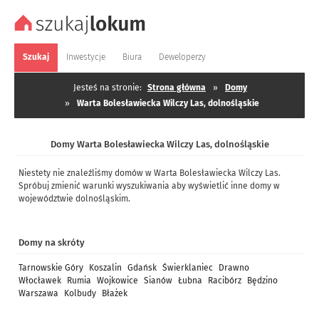
Szukaj
Inwestycje
Biura
Deweloperzy
Jesteś na stronie:
Strona główna
»
Domy
»
Warta Bolesławiecka Wilczy Las, dolnośląskie
Domy Warta Bolesławiecka Wilczy Las, dolnośląskie
Niestety nie znaleźliśmy domów w Warta Bolesławiecka Wilczy Las.
Spróbuj zmienić warunki wyszukiwania aby wyświetlić inne domy w
województwie dolnośląskim.
Domy na skróty
Tarnowskie Góry
Koszalin
Gdańsk
Świerklaniec
Drawno
Włocławek
Rumia
Wojkowice
Sianów
Łubna
Racibórz
Będzino
Warszawa
Kolbudy
Błażek