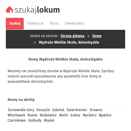
Szukaj
Inwestycje
Biura
Deweloperzy
Jesteś na stronie:
Strona główna
»
Domy
»
Wądroże Wielkie Skała, dolnośląskie
Domy Wądroże Wielkie Skała, dolnośląskie
Niestety nie znaleźliśmy domów w Wądroże Wielkie Skała. Spróbuj
zmienić warunki wyszukiwania aby wyświetlić inne domy w
województwie dolnośląskim.
Domy na skróty
Tarnowskie Góry
Koszalin
Gdańsk
Świerklaniec
Drawno
Włocławek
Rumia
Wojkowice
Wolin
Łubna
Racibórz
Będzino
Czernikowo
Kolbudy
Błażek