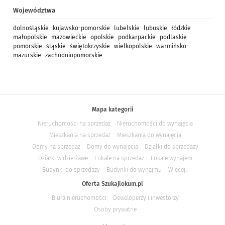
Województwa
dolnośląskie
kujawsko-pomorskie
lubelskie
lubuskie
łódzkie
małopolskie
mazowieckie
opolskie
podkarpackie
podlaskie
pomorskie
śląskie
świętokrzyskie
wielkopolskie
warmińsko-
mazurskie
zachodniopomorskie
Mapa kategorii
Nieruchomości na sprzedaż
Nieruchomości do wynajęcia
Mieszkania na sprzedaż
Mieszkania do wynajęcia
Domy na sprzedaż
Domy do wynajęcia
Działki do sprzedaży
Działki w dzierżawe
Lokale na sprzedaż
Lokale wynajem
Budynki do sprzedaży
Budynki do wynajmu
Więcej...
Oferta Szukajlokum.pl
Biura nieruchomości
Deweloperzy i inwestorzy
Osoby prywatne