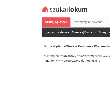
Szukaj
ogłoszeń
Inwestycje
budowlane
Jesteś na stronie:
Strona główna
»
Domy
Domy Wądroże Wielkie Pawłowice Wielkie, do
Niestety nie znaleźliśmy domów w Wądroże Wielk
inne domy w województwie dolnośląskim.