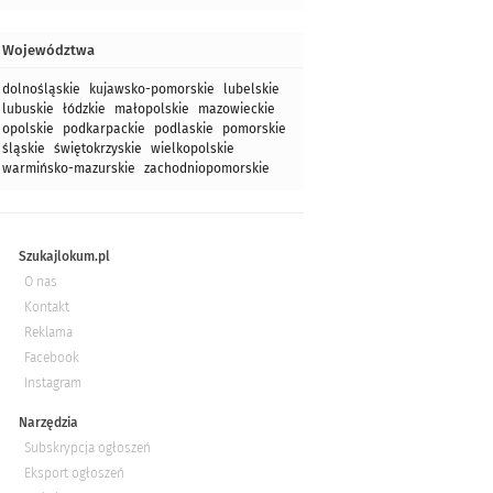
Województwa
dolnośląskie
kujawsko-pomorskie
lubelskie
lubuskie
łódzkie
małopolskie
mazowieckie
opolskie
podkarpackie
podlaskie
pomorskie
śląskie
świętokrzyskie
wielkopolskie
warmińsko-mazurskie
zachodniopomorskie
Szukajlokum.pl
O nas
Kontakt
Reklama
Facebook
Instagram
Narzędzia
Subskrypcja ogłoszeń
Eksport ogłoszeń