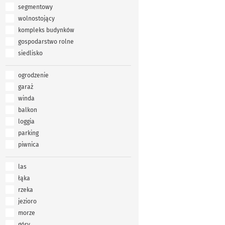
segmentowy
wolnostojący
kompleks budynków
gospodarstwo rolne
siedlisko
ogrodzenie
garaż
winda
balkon
loggia
parking
piwnica
las
łąka
rzeka
jezioro
morze
góry