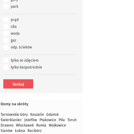
park
prąd
siła
woda
gaz
odp. ścieków
tylko ze zdjęciem
tylko bezpośrednie
Domy na skróty
Tarnowskie Góry
Koszalin
Gdańsk
Świerklaniec
Józefów
Ptakowice
Piła
Toruń
Drawno
Włocławek
Rumia
Wojkowice
Sianów
Łubna
Racibórz