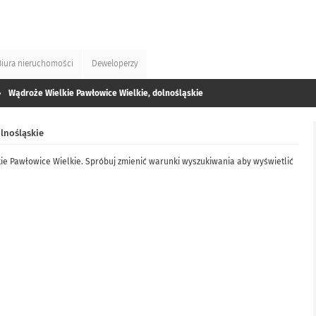
Biura
nieruchomości
Deweloperzy
»
Wądroże Wielkie Pawłowice Wielkie, dolnośląskie
lnośląskie
ie Pawłowice Wielkie. Spróbuj zmienić warunki wyszukiwania aby wyświetlić