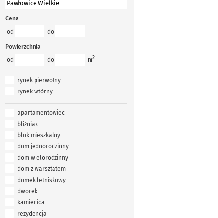
Cena
od
do
Powierzchnia
2
od
do
m
rynek pierwotny
rynek wtórny
apartamentowiec
bliźniak
blok mieszkalny
dom jednorodzinny
dom wielorodzinny
dom z warsztatem
domek letniskowy
dworek
kamienica
rezydencja