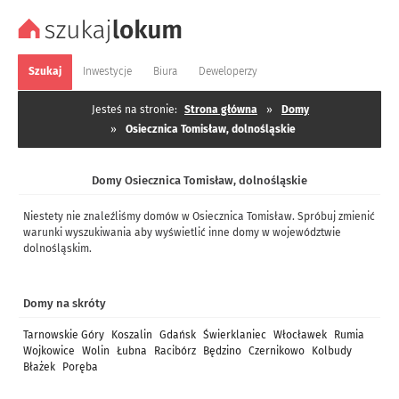
Szukaj
Inwestycje
Biura
Deweloperzy
Jesteś na stronie:
Strona główna
»
Domy
»
Osiecznica Tomisław, dolnośląskie
Domy Osiecznica Tomisław, dolnośląskie
Niestety nie znaleźliśmy domów w Osiecznica Tomisław. Spróbuj zmienić
warunki wyszukiwania aby wyświetlić inne domy w województwie
dolnośląskim.
Domy na skróty
Tarnowskie Góry
Koszalin
Gdańsk
Świerklaniec
Włocławek
Rumia
Wojkowice
Wolin
Łubna
Racibórz
Będzino
Czernikowo
Kolbudy
Błażek
Poręba