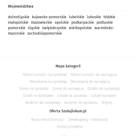
Województwa
dolnośląskie
kujawsko-pomorskie
lubelskie
lubuskie
łódzkie
małopolskie
mazowieckie
opolskie
podkarpackie
podlaskie
pomorskie
śląskie
świętokrzyskie
wielkopolskie
warmińsko-
mazurskie
zachodniopomorskie
Mapa kategorii
Nieruchomości na sprzedaż
Nieruchomości do wynajęcia
Mieszkania na sprzedaż
Mieszkania do wynajęcia
Domy na sprzedaż
Domy do wynajęcia
Działki do sprzedaży
Działki w dzierżawe
Lokale na sprzedaż
Lokale wynajem
Budynki do sprzedaży
Budynki do wynajmu
Więcej...
Oferta Szukajlokum.pl
Biura nieruchomości
Deweloperzy i inwestorzy
Osoby prywatne