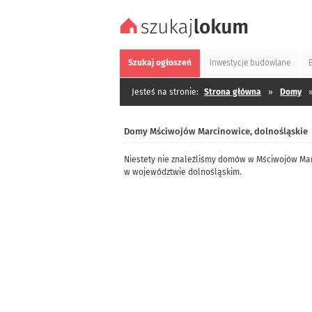
Szukaj
ogłoszeń
Inwestycje
budowlane
Jesteś na stronie:
Strona główna
»
Domy
Domy Mściwojów Marcinowice, dolnośląskie
Niestety nie znaleźliśmy domów w Mściwojów Mar
w województwie dolnośląskim.