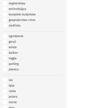
segmentowy
wolnostojący
kompleks budynków
gospodarstwo rolne
siedlisko
ogrodzenie
garaż
winda
balkon
loggia
parking
piwnica
las
łąka
rzeka
jezioro
morze
góry