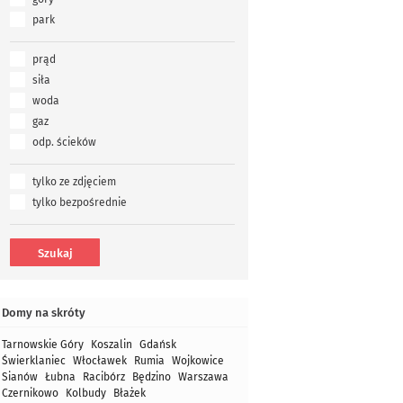
park
prąd
siła
woda
gaz
odp. ścieków
tylko ze zdjęciem
tylko bezpośrednie
Domy na skróty
Tarnowskie Góry
Koszalin
Gdańsk
Świerklaniec
Włocławek
Rumia
Wojkowice
Sianów
Łubna
Racibórz
Będzino
Warszawa
Czernikowo
Kolbudy
Błażek