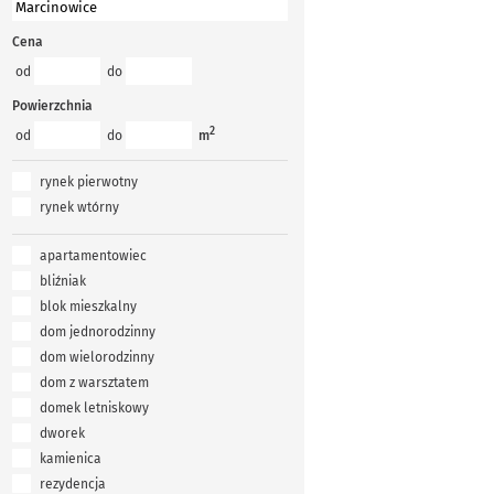
Cena
od
do
Powierzchnia
2
od
do
m
rynek pierwotny
rynek wtórny
apartamentowiec
bliźniak
blok mieszkalny
dom jednorodzinny
dom wielorodzinny
dom z warsztatem
domek letniskowy
dworek
kamienica
rezydencja