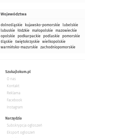
Województwa
dolnośląskie
kujawsko-pomorskie
lubelskie
lubuskie
łódzkie
małopolskie
mazowieckie
opolskie
podkarpackie
podlaskie
pomorskie
śląskie
świętokrzyskie
wielkopolskie
warmińsko-mazurskie
zachodniopomorskie
Szukajlokum.pl
O nas
Kontakt
Reklama
Facebook
Instagram
Narzędzia
Subskrypcja ogłoszeń
Eksport ogłoszeń