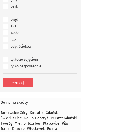
park
prąd
siła
woda
gaz
odp. ścieków
tylko ze zdjęciem
tylko bezpośrednie
Domy na skróty
Tarnowskie Góry
Koszalin
Gdańsk
Świerklaniec
Golub-Dobrzyń
Pruszcz Gdański
Tworóg
Mielno
Józefów
Ptakowice
Piła
Toruń
Drawno
Włocławek
Rumia