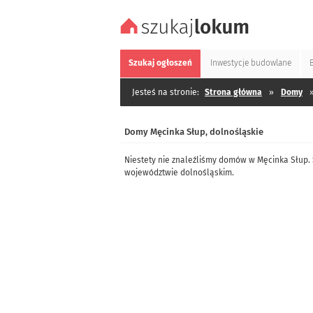
Szukaj
ogłoszeń
Inwestycje
budowlane
Jesteś na stronie:
Strona główna
»
Domy
Domy Męcinka Słup, dolnośląskie
Niestety nie znaleźliśmy domów w Męcinka Słup.
województwie dolnośląskim.