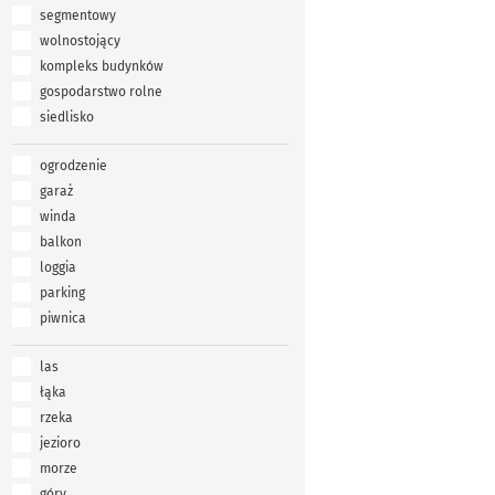
segmentowy
wolnostojący
kompleks budynków
gospodarstwo rolne
siedlisko
ogrodzenie
garaż
winda
balkon
loggia
parking
piwnica
las
łąka
rzeka
jezioro
morze
góry