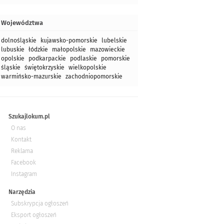
Województwa
dolnośląskie
kujawsko-pomorskie
lubelskie
lubuskie
łódzkie
małopolskie
mazowieckie
opolskie
podkarpackie
podlaskie
pomorskie
śląskie
świętokrzyskie
wielkopolskie
warmińsko-mazurskie
zachodniopomorskie
Szukajlokum.pl
O nas
Kontakt
Reklama
Facebook
Instagram
Narzędzia
Subskrypcja ogłoszeń
Eksport ogłoszeń