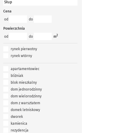
Cena
od
do
Powierzchnia
2
od
do
m
rynek pierwotny
rynek wtórny
apartamentowiec
bliźniak
blok mieszkalny
dom jednorodzinny
dom wielorodzinny
dom z warsztatem
domek letniskowy
dworek
kamienica
rezydencja