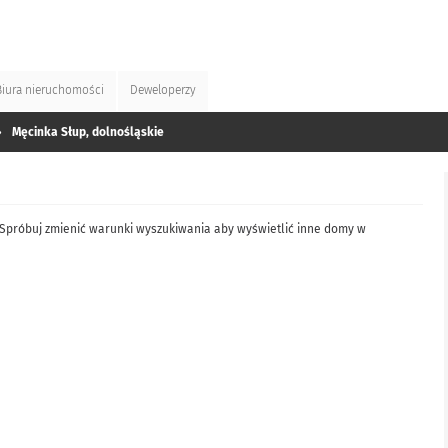
Biura
nieruchomości
Deweloperzy
»
Męcinka Słup, dolnośląskie
 Spróbuj zmienić warunki wyszukiwania aby wyświetlić inne domy w