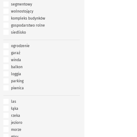
segmentowy
wolnostojący
kompleks budynków
gospodarstwo rolne
siedlisko
ogrodzenie
garaż
winda
balkon
loggia
parking
piwnica
las
łąka
rzeka
jezioro
morze
góry