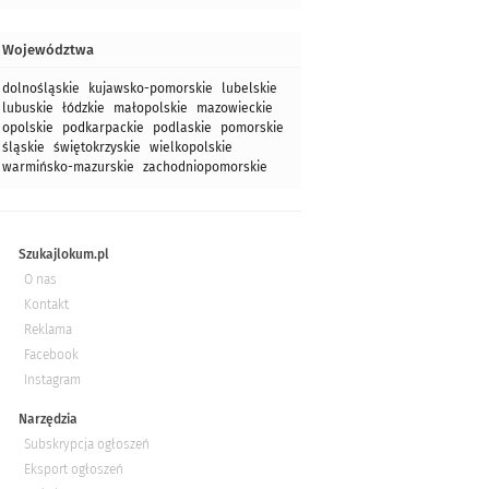
Województwa
dolnośląskie
kujawsko-pomorskie
lubelskie
lubuskie
łódzkie
małopolskie
mazowieckie
opolskie
podkarpackie
podlaskie
pomorskie
śląskie
świętokrzyskie
wielkopolskie
warmińsko-mazurskie
zachodniopomorskie
Szukajlokum.pl
O nas
Kontakt
Reklama
Facebook
Instagram
Narzędzia
Subskrypcja ogłoszeń
Eksport ogłoszeń