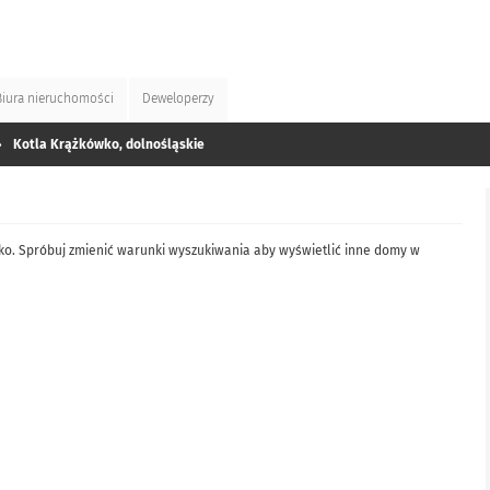
Biura
nieruchomości
Deweloperzy
»
Kotla Krążkówko, dolnośląskie
ko. Spróbuj zmienić warunki wyszukiwania aby wyświetlić inne domy w