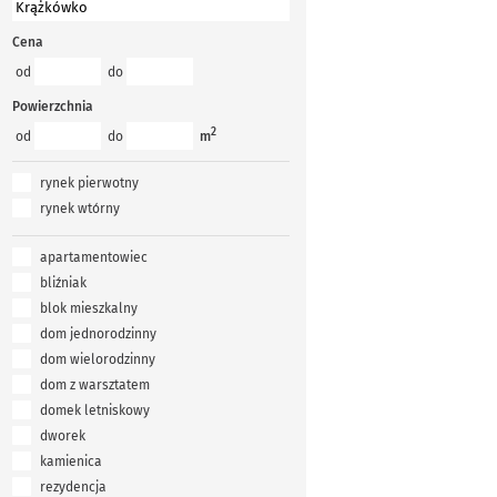
Cena
od
do
Powierzchnia
2
od
do
m
rynek pierwotny
rynek wtórny
apartamentowiec
bliźniak
blok mieszkalny
dom jednorodzinny
dom wielorodzinny
dom z warsztatem
domek letniskowy
dworek
kamienica
rezydencja