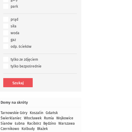
park
prąd
siła
woda
gaz
odp. ścieków
tylko ze zdjęciem
tylko bezpośrednie
Domy na skróty
Tarnowskie Góry
Koszalin
Gdańsk
Świerklaniec
Włocławek
Rumia
Wojkowice
Sianów
Łubna
Racibórz
Będzino
Warszawa
Czernikowo
Kolbudy
Błażek