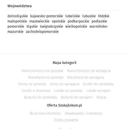
Województwa
dolnośląskie
kujawsko-pomorskie
lubelskie
lubuskie
łódzkie
małopolskie
mazowieckie
opolskie
podkarpackie
podlaskie
pomorskie
śląskie
świętokrzyskie
wielkopolskie
warmińsko-
mazurskie
zachodniopomorskie
Mapa kategorii
Nieruchomości na sprzedaż
Nieruchomości do wynajęcia
Mieszkania na sprzedaż
Mieszkania do wynajęcia
Domy na sprzedaż
Domy do wynajęcia
Działki do sprzedaży
Działki w dzierżawe
Lokale na sprzedaż
Lokale wynajem
Budynki do sprzedaży
Budynki do wynajmu
Więcej...
Oferta Szukajlokum.pl
Biura nieruchomości
Deweloperzy i inwestorzy
Osoby prywatne