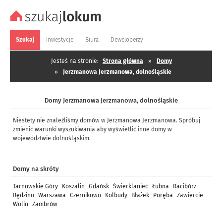
Szukaj
Inwestycje
Biura
Deweloperzy
Jesteś na stronie:
Strona główna
»
Domy
»
Jerzmanowa Jerzmanowa, dolnośląskie
Domy Jerzmanowa Jerzmanowa, dolnośląskie
Niestety nie znaleźliśmy domów w Jerzmanowa Jerzmanowa. Spróbuj
zmienić warunki wyszukiwania aby wyświetlić inne domy w
województwie dolnośląskim.
Domy na skróty
Tarnowskie Góry
Koszalin
Gdańsk
Świerklaniec
Łubna
Racibórz
Będzino
Warszawa
Czernikowo
Kolbudy
Błażek
Poręba
Zawiercie
Wolin
Zambrów