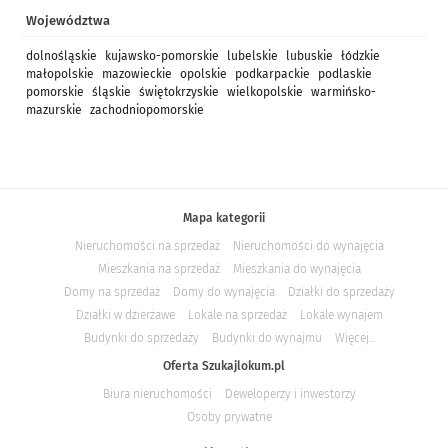
Województwa
dolnośląskie
kujawsko-pomorskie
lubelskie
lubuskie
łódzkie
małopolskie
mazowieckie
opolskie
podkarpackie
podlaskie
pomorskie
śląskie
świętokrzyskie
wielkopolskie
warmińsko-
mazurskie
zachodniopomorskie
Mapa kategorii
Nieruchomości na sprzedaż
Nieruchomości do wynajęcia
Mieszkania na sprzedaż
Mieszkania do wynajęcia
Domy na sprzedaż
Domy do wynajęcia
Działki do sprzedaży
Działki w dzierżawe
Lokale na sprzedaż
Lokale wynajem
Budynki do sprzedaży
Budynki do wynajmu
Więcej...
Oferta Szukajlokum.pl
Biura nieruchomości
Deweloperzy i inwestorzy
Osoby prywatne