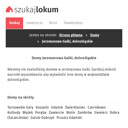
Szukaj
Inwestycje
Biura
Deweloperzy
Jesteś na stronie:
Strona główna
»
Domy
»
Jerzmanowa Gaiki, dolnośląskie
Domy Jerzmanowa Gaiki, dolnośląskie
Niestety nie znaleźliśmy domów w Jerzmanowa Gaiki. Spróbuj zmienić
warunki wyszukiwania aby wyświetlić inne domy w województwie
dolnośląskim.
Domy na skróty
Tarnowskie Góry
Koszalin
Gdańsk
Świerklaniec
Czernikowo
Kolbudy
Błażek
Poręba
Zawiercie
Wolin
Zambrów
Siewierz
Dobra
(Szczecińska)
Golub-Dobrzyń
Pruszcz Gdański