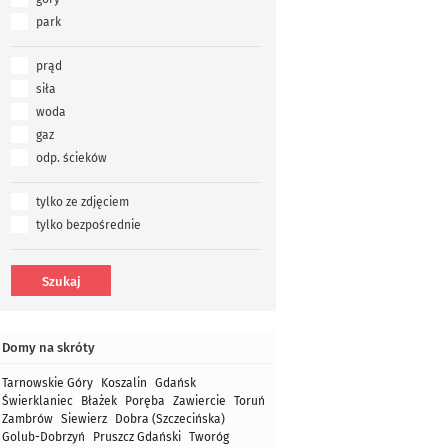
park
prąd
siła
woda
gaz
odp. ścieków
tylko ze zdjęciem
tylko bezpośrednie
Domy na skróty
Tarnowskie Góry
Koszalin
Gdańsk
Świerklaniec
Błażek
Poręba
Zawiercie
Toruń
Zambrów
Siewierz
Dobra (Szczecińska)
Golub-Dobrzyń
Pruszcz Gdański
Tworóg