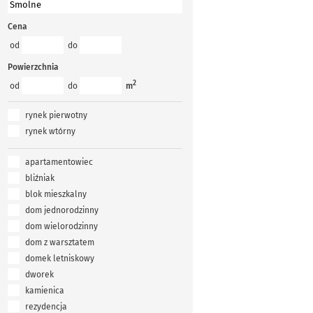
Cena
od
do
Powierzchnia
2
od
do
m
rynek pierwotny
rynek wtórny
apartamentowiec
bliźniak
blok mieszkalny
dom jednorodzinny
dom wielorodzinny
dom z warsztatem
domek letniskowy
dworek
kamienica
rezydencja