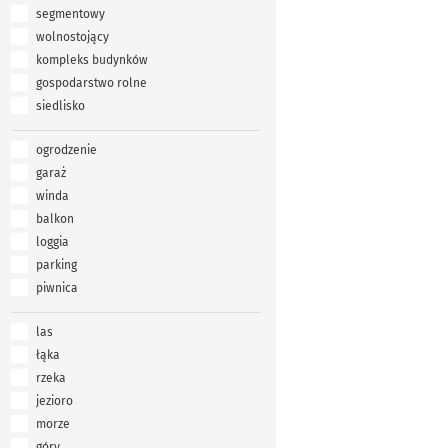
segmentowy
wolnostojący
kompleks budynków
gospodarstwo rolne
siedlisko
ogrodzenie
garaż
winda
balkon
loggia
parking
piwnica
las
łąka
rzeka
jezioro
morze
góry