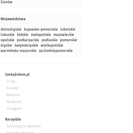
Sianów
Województwa
dolnośląskie
kujawsko-pomorskie
lubelskie
lubuskie
łódzkie
małopolskie
mazowieckie
opolskie
podkarpackie
podlaskie
pomorskie
śląskie
świętokrzyskie
wielkopolskie
warmińsko-mazurskie
zachodniopomorskie
Szukajlokum.pl
O nas
Kontakt
Reklama
Facebook
Instagram
Narzędzia
Subskrypcja ogłoszeń