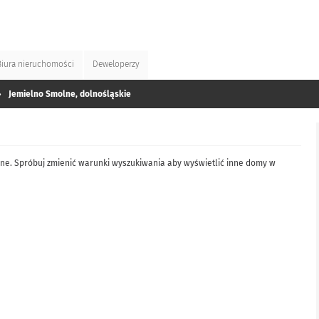
Biura
nieruchomości
Deweloperzy
»
Jemielno Smolne, dolnośląskie
ne. Spróbuj zmienić warunki wyszukiwania aby wyświetlić inne domy w