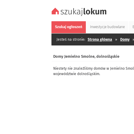
Szukaj
ogłoszeń
Inwestycje
budowlane
Jesteś na stronie:
Strona główna
»
Domy
Domy Jemielno Smolne, dolnośląskie
Niestety nie znaleźliśmy domów w Jemielno Smol
województwie dolnośląskim.