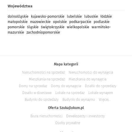
Województwa
dolnośląskie
kujawsko-pomorskie
lubelskie
lubuskie
łódzkie
małopolskie
mazowieckie
opolskie
podkarpackie
podlaskie
pomorskie
śląskie
świętokrzyskie
wielkopolskie
warmińsko-
mazurskie
zachodniopomorskie
Mapa kategorii
Nieruchomości na sprzedaż
Nieruchomości do wynajęcia
Mieszkania na sprzedaż
Mieszkania do wynajęcia
Domy na sprzedaż
Domy do wynajęcia
Działki do sprzedaży
Działki w dzierżawe
Lokale na sprzedaż
Lokale wynajem
Budynki do sprzedaży
Budynki do wynajmu
Więcej...
Oferta Szukajlokum.pl
Biura nieruchomości
Deweloperzy i inwestorzy
Osoby prywatne