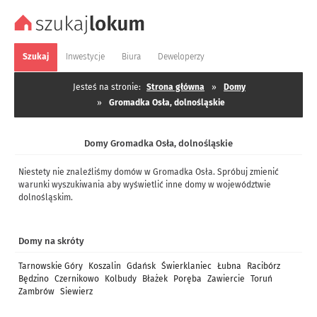
Szukaj
Inwestycje
Biura
Deweloperzy
Jesteś na stronie:
Strona główna
»
Domy
»
Gromadka Osła, dolnośląskie
Domy Gromadka Osła, dolnośląskie
Niestety nie znaleźliśmy domów w Gromadka Osła. Spróbuj zmienić
warunki wyszukiwania aby wyświetlić inne domy w województwie
dolnośląskim.
Domy na skróty
Tarnowskie Góry
Koszalin
Gdańsk
Świerklaniec
Łubna
Racibórz
Będzino
Czernikowo
Kolbudy
Błażek
Poręba
Zawiercie
Toruń
Zambrów
Siewierz