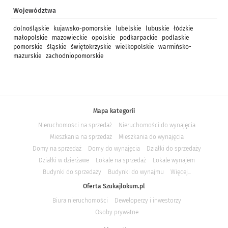
Województwa
dolnośląskie
kujawsko-pomorskie
lubelskie
lubuskie
łódzkie
małopolskie
mazowieckie
opolskie
podkarpackie
podlaskie
pomorskie
śląskie
świętokrzyskie
wielkopolskie
warmińsko-
mazurskie
zachodniopomorskie
Mapa kategorii
Nieruchomości na sprzedaż
Nieruchomości do wynajęcia
Mieszkania na sprzedaż
Mieszkania do wynajęcia
Domy na sprzedaż
Domy do wynajęcia
Działki do sprzedaży
Działki w dzierżawe
Lokale na sprzedaż
Lokale wynajem
Budynki do sprzedaży
Budynki do wynajmu
Więcej...
Oferta Szukajlokum.pl
Biura nieruchomości
Deweloperzy i inwestorzy
Osoby prywatne