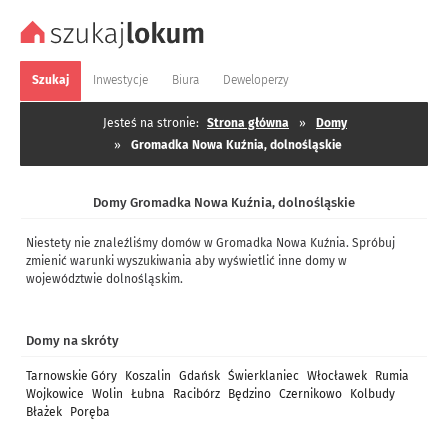
Szukaj
Inwestycje
Biura
Deweloperzy
Jesteś na stronie:
Strona główna
»
Domy
»
Gromadka Nowa Kuźnia, dolnośląskie
Domy Gromadka Nowa Kuźnia, dolnośląskie
Niestety nie znaleźliśmy domów w Gromadka Nowa Kuźnia. Spróbuj
zmienić warunki wyszukiwania aby wyświetlić inne domy w
województwie dolnośląskim.
Domy na skróty
Tarnowskie Góry
Koszalin
Gdańsk
Świerklaniec
Włocławek
Rumia
Wojkowice
Wolin
Łubna
Racibórz
Będzino
Czernikowo
Kolbudy
Błażek
Poręba