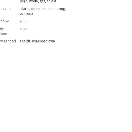
prąd, woda, gaz, ścieki
iecznia
alarm, domofon, monitoring,
ochrona
udowy
2003
ały
cegła
lane
 własności
spółdz. własnosciowa