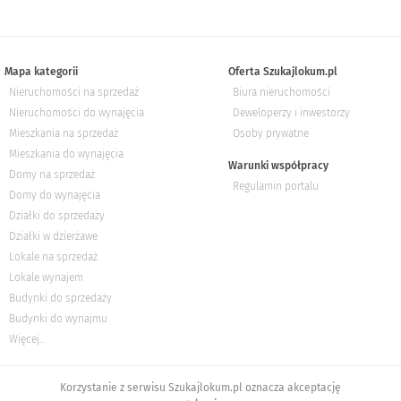
Mapa kategorii
Oferta Szukajlokum.pl
Nieruchomości na sprzedaż
Biura nieruchomości
Nieruchomości do wynajęcia
Deweloperzy i inwestorzy
Mieszkania na sprzedaż
Osoby prywatne
Mieszkania do wynajęcia
Warunki współpracy
Domy na sprzedaż
Regulamin portalu
Domy do wynajęcia
Działki do sprzedaży
Działki w dzierżawe
Lokale na sprzedaż
Lokale wynajem
Budynki do sprzedaży
Budynki do wynajmu
Więcej...
Korzystanie z serwisu Szukajlokum.pl oznacza akceptację