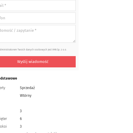
dministratorem Twoich danych osobowych jest VHN Sp. z o.o.
Wyślij wiadomość
odstawowe
erty
Sprzedaż
Wtórny
3
ięter
6
pokoi
3