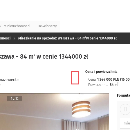
Biura
nieruchomości
Deweloperzy
2
omości
»
Mieszkanie na sprzedaż Warszawa - 84 m
w cenie 1344000 zł
szawa - 84 m
w cenie 1344000 zł
2
Cena i powierzchnia
Cena
1 344 000 PLN (16 0
mazowieckie
2
Powierzchnia
84 m
k
Formula
1 z 12