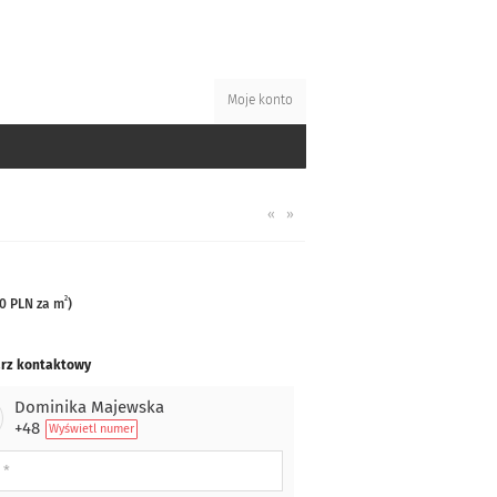
Moje konto
«
»
2
00 PLN za m
)
rz kontaktowy
Dominika Majewska
+48
Wyświetl numer