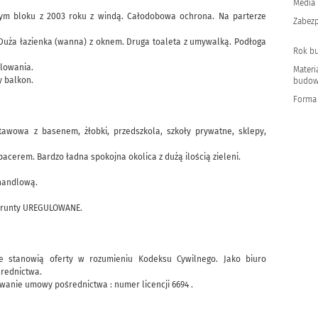
Media
wym bloku z 2003 roku z windą. Całodobowa ochrona. Na parterze
Zabezp
 Duża łazienka (wanna) z oknem. Druga toaleta z umywalką. Podłoga
Rok b
lowania.
Materi
y balkon.
budow
Forma
tawowa z basenem, żłobki, przedszkola, szkoły prywatne, sklepy,
acerem. Bardzo ładna spokojna okolica z dużą ilością zieleni.
handlową.
 Grunty UREGULOWANE.
e stanowią oferty w rozumieniu Kodeksu Cywilnego. Jako biuro
średnictwa.
anie umowy pośrednictwa : numer licencji 6694 .