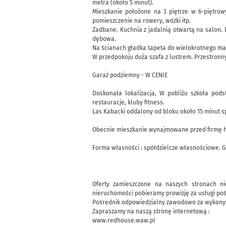
metra (około 5 minut).
Mieszkanie położone na 3 piętrze w 6-piętro
pomieszczenie na rowery, wózki itp.
Zadbane. Kuchnia z jadalnią otwartą na salon.
dębowa.
Na ścianach gładka tapeta do wielokrotnego ma
W przedpokoju duża szafa z lustrem. Przestronn
Garaż podziemny - W CENIE
Doskonała lokalizacja, W pobliżu szkoła pods
restauracje, kluby fitness.
Las Kabacki oddalony od bloku około 15 minut sp
Obecnie mieszkanie wynajmowane przed firmę 
Forma własności : spółdzielcze własnościowe.
Oferty zamieszczone na naszych stronach ni
nieruchomości pobieramy prowizję za usługi po
Pośrednik odpowiedzialny zawodowo za wykonyw
Zapraszamy na naszą stronę internetową :
www.redhouse.waw.pl