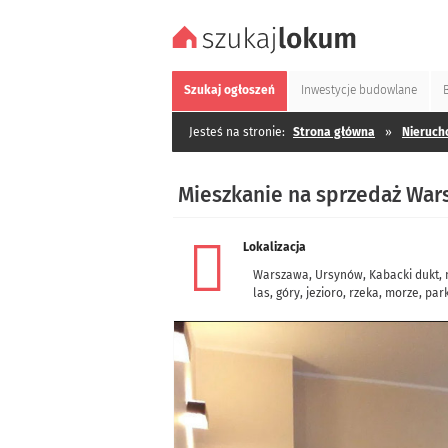
Szukaj
ogłoszeń
Inwestycje
budowlane
Jesteś na stronie:
Strona główna
»
Nieruch
Mieszkanie na sprzedaż War
Lokalizacja
Warszawa
,
Ursynów
,
Kabacki dukt
,
las, góry, jezioro, rzeka, morze, par