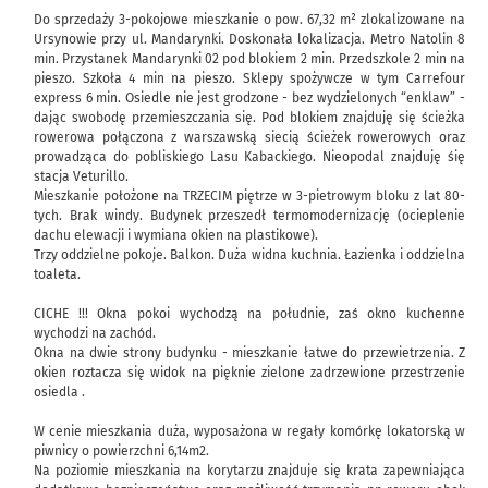
Do sprzedaży 3-pokojowe mieszkanie o pow. 67,32 m² zlokalizowane na
Ursynowie przy ul. Mandarynki. Doskonała lokalizacja. Metro Natolin 8
min. Przystanek Mandarynki 02 pod blokiem 2 min. Przedszkole 2 min na
pieszo. Szkoła 4 min na pieszo. Sklepy spożywcze w tym Carrefour
express 6 min. Osiedle nie jest grodzone - bez wydzielonych “enklaw” -
dając swobodę przemieszczania się. Pod blokiem znajduję się ścieżka
rowerowa połączona z warszawską siecią ścieżek rowerowych oraz
prowadząca do pobliskiego Lasu Kabackiego. Nieopodal znajduję śię
stacja Veturillo.
Mieszkanie położone na TRZECIM piętrze w 3-pietrowym bloku z lat 80-
tych. Brak windy. Budynek przeszedł termomodernizację (ocieplenie
dachu elewacji i wymiana okien na plastikowe).
Trzy oddzielne pokoje. Balkon. Duża widna kuchnia. Łazienka i oddzielna
toaleta.
CICHE !!! Okna pokoi wychodzą na południe, zaś okno kuchenne
wychodzi na zachód.
Okna na dwie strony budynku - mieszkanie łatwe do przewietrzenia. Z
okien roztacza się widok na pięknie zielone zadrzewione przestrzenie
osiedla .
W cenie mieszkania duża, wyposażona w regały komórkę lokatorską w
piwnicy o powierzchni 6,14m2.
Na poziomie mieszkania na korytarzu znajduje się krata zapewniająca