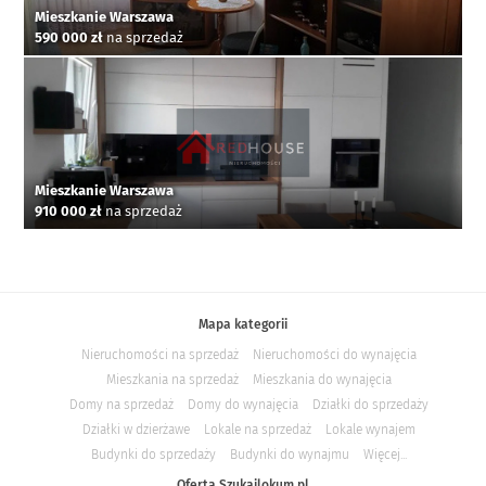
Mieszkanie Warszawa
590 000 zł
na sprzedaż
Mieszkanie Warszawa
910 000 zł
na sprzedaż
Mapa kategorii
Nieruchomości na sprzedaż
Nieruchomości do wynajęcia
Mieszkania na sprzedaż
Mieszkania do wynajęcia
Domy na sprzedaż
Domy do wynajęcia
Działki do sprzedaży
Działki w dzierżawe
Lokale na sprzedaż
Lokale wynajem
Budynki do sprzedaży
Budynki do wynajmu
Więcej...
Oferta Szukajlokum.pl