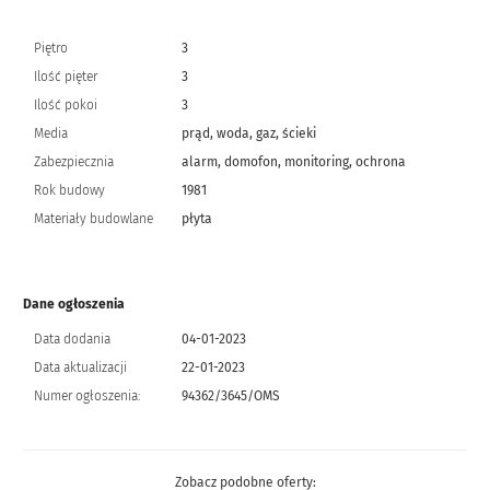
Piętro
3
Ilość pięter
3
Ilość pokoi
3
Media
prąd, woda, gaz, ścieki
Zabezpiecznia
alarm, domofon, monitoring, ochrona
Rok budowy
1981
Materiały budowlane
płyta
Dane ogłoszenia
Data dodania
04-01-2023
Data aktualizacji
22-01-2023
Numer ogłoszenia:
94362/3645/OMS
Zobacz podobne oferty: