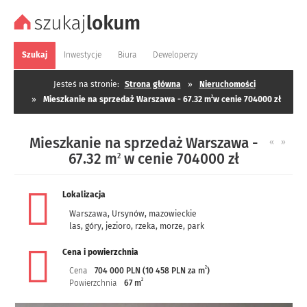
Szukaj
Inwestycje
Biura
Deweloperzy
Jesteś na stronie:
Strona główna
»
Nieruchomości
2
»
Mieszkanie na sprzedaż Warszawa - 67.32 m
w cenie 704000 zł
Mieszkanie na sprzedaż Warszawa -
«
»
67.32 m
w cenie 704000 zł
2
Lokalizacja
Warszawa
,
Ursynów
,
mazowieckie
las, góry, jezioro, rzeka, morze, park
Cena i powierzchnia
2
Cena
704 000 PLN (10 458 PLN za m
)
2
Powierzchnia
67 m