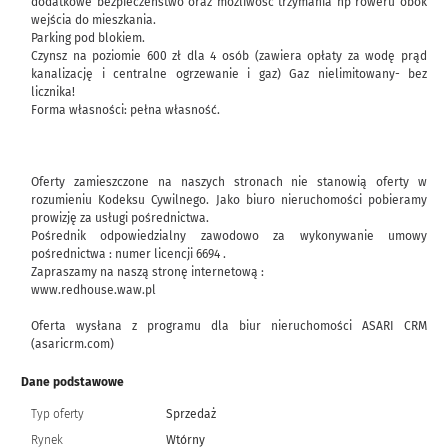
dodatkowe bezpieczeństwo oraz możliwość trzymania np roweru obok
wejścia do mieszkania.
Parking pod blokiem.
Czynsz na poziomie 600 zł dla 4 osób (zawiera opłaty za wodę prąd
kanalizację i centralne ogrzewanie i gaz) Gaz nielimitowany- bez
licznika!
Forma własności: pełna własność.
Oferty zamieszczone na naszych stronach nie stanowią oferty w
rozumieniu Kodeksu Cywilnego. Jako biuro nieruchomości pobieramy
prowizję za usługi pośrednictwa.
Pośrednik odpowiedzialny zawodowo za wykonywanie umowy
pośrednictwa : numer licencji 6694 .
Zapraszamy na naszą stronę internetową :
www.redhouse.waw.pl
Oferta wysłana z programu dla biur nieruchomości ASARI CRM
(asaricrm.com)
Dane podstawowe
Typ oferty
Sprzedaż
Rynek
Wtórny