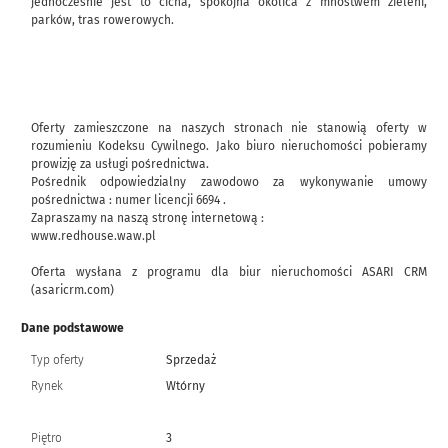
jednocześnie jest to cicha, spokojna okolica z mnóstwem zieleni,
parków, tras rowerowych.
Oferty zamieszczone na naszych stronach nie stanowią oferty w
rozumieniu Kodeksu Cywilnego. Jako biuro nieruchomości pobieramy
prowizję za usługi pośrednictwa.
Pośrednik odpowiedzialny zawodowo za wykonywanie umowy
pośrednictwa : numer licencji 6694 .
Zapraszamy na naszą stronę internetową :
www.redhouse.waw.pl
Oferta wysłana z programu dla biur nieruchomości ASARI CRM
(asaricrm.com)
Dane podstawowe
Typ oferty
Sprzedaż
Rynek
Wtórny
Piętro
3