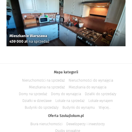
Mieszkanie Warszawa
459 000 zł
na sprzedaż
Mapa kategorii
Nieruchomości na sprzedaż
Nieruchomości do wynajęcia
Mieszkania na sprzedaż
Mieszkania do wynajęcia
Domy na sprzedaż
Domy do wynajęcia
Działki do sprzedaży
Działki w dzierżawe
Lokale na sprzedaż
Lokale wynajem
Budynki do sprzedaży
Budynki do wynajmu
Więcej...
Oferta Szukajlokum.pl
Biura nieruchomości
Deweloperzy i inwestorzy
Osoby prywatne