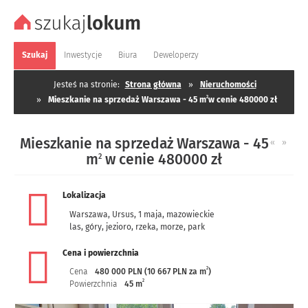
Szukaj
Inwestycje
Biura
Deweloperzy
Jesteś na stronie:
Strona główna
»
Nieruchomości
2
»
Mieszkanie na sprzedaż Warszawa - 45 m
w cenie 480000 zł
Mieszkanie na sprzedaż Warszawa - 45
«
»
m
w cenie 480000 zł
2
Lokalizacja
Warszawa
,
Ursus
,
1 maja
,
mazowieckie
las, góry, jezioro, rzeka, morze, park
Cena i powierzchnia
2
Cena
480 000 PLN (10 667 PLN za m
)
2
Powierzchnia
45 m