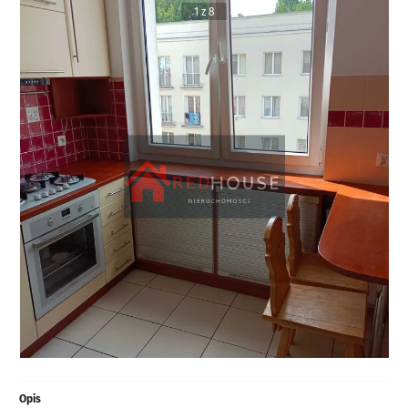
1 z 8
Opis