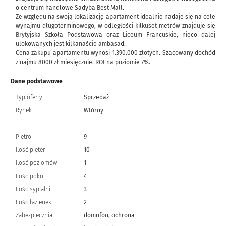
o centrum handlowe Sadyba Best Mall.
Ze względu na swoją lokalizację apartament idealnie nadaje się na cele
wynajmu długoterminowego, w odległości kilkuset metrów znajduje się
Brytyjska Szkoła Podstawowa oraz Liceum Francuskie, nieco dalej
ulokowanych jest kilkanaście ambasad.
Cena zakupu apartamentu wynosi 1.390.000 złotych. Szacowany dochód
z najmu 8000 zł miesięcznie. ROI na poziomie 7%.
Dane podstawowe
Typ oferty
Sprzedaż
Rynek
Wtórny
Piętro
9
Ilość pięter
10
Ilość poziomów
1
Ilość pokoi
4
Ilość sypialni
3
Ilość łazienek
2
Zabezpiecznia
domofon, ochrona