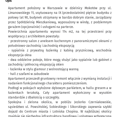
Opis
Apartament położony w Warszawie w dzielnicy Mokotów przy ul.
Limanowskiego 11, usytuowany na IX (przedostatnim) piętrze budynku z
połowy lat 90, budynek utrzymany w bardzo dobrym stanie, zarządzany
przez Spółdzielnię Mieszkaniową, wyposażony w windę, z podziemnym
garażem (opcjonalnie) i usługami na parterze.
Powierzchnia apartamentu wynosi 114 m2, na tej przestrzeni przy
współpracy z architektem powstały:
- przestronny salon z aneksem kuchennym z panoramicznymi oknami z
południowo-zachodnią i zachodnią ekspozycją
- sypialnia z prywatną łazienką z kabiną prysznicową, wschodnia
ekspozycja okna
- dwa oddzielne pokoje, które mogą służyć jako sypialnie lub gabinet z
zachodnią i północną ekspozycją okien
- łazienka w stylu glamour z wolnostojącą wanną
- hall z szafami w zabudowie
Apartament przeszedł gruntowny remont włącznie z wymianą instalacji i
nadaniem funkcjonalnego charakteru pomieszczeniom.
Podłogi w pokojach wyłożone dębowym parkietem, w hallu gresem a w
łazienkach terakotą. Cały apartament wykończony w wysokim
standardzie z dbałością o szczegóły.
Spokojna i zielona okolica, w pobliżu Jeziorko Czerniakowskie,
sąsiedztwo ul. Powsińskiej, Sobieskiego i Sikorskiego zapewnia szybki
dojazd do Centrum miasta i Lotniska Chopina. W najbliższej okolicy
znajduje się niezbędna infrastruktura handlowa i usługowa wzbogacona