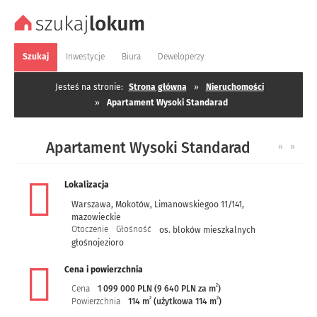
Szukaj
Inwestycje
Biura
Deweloperzy
Jesteś na stronie:
Strona główna
»
Nieruchomości
»
Apartament Wysoki Standarad
Apartament Wysoki Standarad
«
»
Lokalizacja
Warszawa
,
Mokotów
,
Limanowskiegoo 11/141
,
mazowieckie
Otoczenie
Głośność
os. bloków mieszkalnych
głośno
jezioro
Cena i powierzchnia
2
Cena
1 099 000 PLN (9 640 PLN za m
)
2
2
Powierzchnia
114 m
(użytkowa 114 m
)