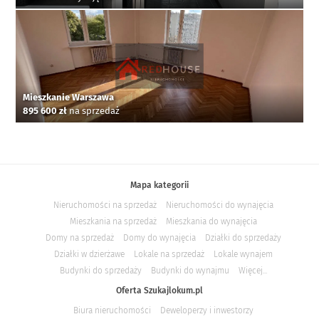
Mieszkanie Warszawa
895 600 zł
na sprzedaż
Mapa kategorii
Nieruchomości na sprzedaż
Nieruchomości do wynajęcia
Mieszkania na sprzedaż
Mieszkania do wynajęcia
Domy na sprzedaż
Domy do wynajęcia
Działki do sprzedaży
Działki w dzierżawe
Lokale na sprzedaż
Lokale wynajem
Budynki do sprzedaży
Budynki do wynajmu
Więcej...
Oferta Szukajlokum.pl
Biura nieruchomości
Deweloperzy i inwestorzy