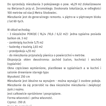
Do sprzedaży mieszkania 3-pokojowego o pow. 46,29 m2 zlokalizowane
na Bielanach przy ul. Żeromskiego. Doskonała lokalizacja, w odległości
100 metrów od stacji Metra Słodowiec.
Mieszkanie jest do generalnego remontu. 4 piętro w 4-piętrowym bloku
z lat 60-tych.
W skład wchodzą:
- 3 niezależne POKOJE ( 16,24 /10,6 / 6,32 m2)- jedna sypialna posiada
balkon ok. 3 m2
- zamkniętą kuchnie 5,75 m2
- łazienkę z toaletą 2,83 m2
- przedpokoju 4,55 m2
- do mieszkania przynależy piwnica o powierzchni 4 metrów.
Ekspozycja okien dwustronna: zachód (salon, kuchnia) i wschód
(sypialnie)
Okna częściowo wymienione, plastikowe w sypialniach a w kuchni i
salonie drewniane starego typu
Wysokość 250 cm
Mieszkanie jest idealne na wynajem - można wynająć 3 osobne pokoje.
Mieszkanie da się przerobić na dwa niezależne mieszkania i zwiększyć
zysk z najmu.
Jest całkowicie opróżnione i posprzątane.
Forma własności : pełna własność.
Czynsz : 350 zł.