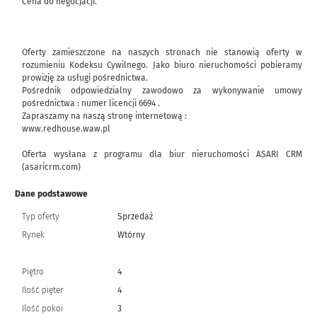
Cena do negocjacji.
Oferty zamieszczone na naszych stronach nie stanowią oferty w
rozumieniu Kodeksu Cywilnego. Jako biuro nieruchomości pobieramy
prowizję za usługi pośrednictwa.
Pośrednik odpowiedzialny zawodowo za wykonywanie umowy
pośrednictwa : numer licencji 6694 .
Zapraszamy na naszą stronę internetową :
www.redhouse.waw.pl
Oferta wysłana z programu dla biur nieruchomości ASARI CRM
(asaricrm.com)
Dane podstawowe
Typ oferty
Sprzedaż
Rynek
Wtórny
Piętro
4
Ilość pięter
4
Ilość pokoi
3