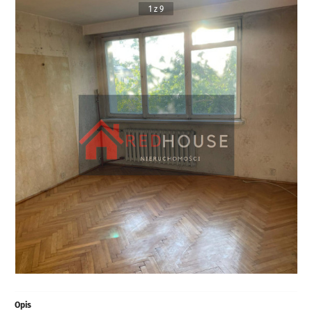
1 z 9
Opis