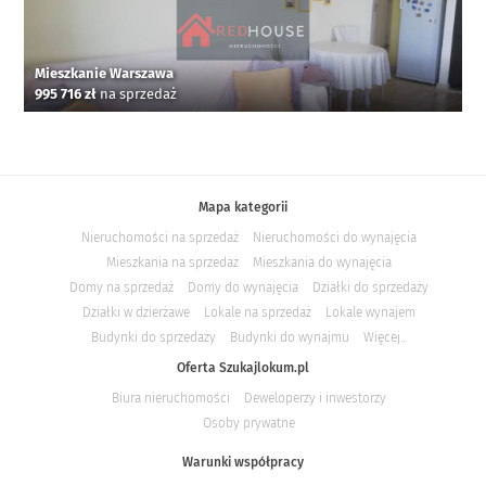
Mieszkanie Warszawa
995 716 zł
na sprzedaż
Mapa kategorii
Nieruchomości na sprzedaż
Nieruchomości do wynajęcia
Mieszkania na sprzedaż
Mieszkania do wynajęcia
Domy na sprzedaż
Domy do wynajęcia
Działki do sprzedaży
Działki w dzierżawe
Lokale na sprzedaż
Lokale wynajem
Budynki do sprzedaży
Budynki do wynajmu
Więcej...
Oferta Szukajlokum.pl
Biura nieruchomości
Deweloperzy i inwestorzy
Osoby prywatne
Warunki współpracy