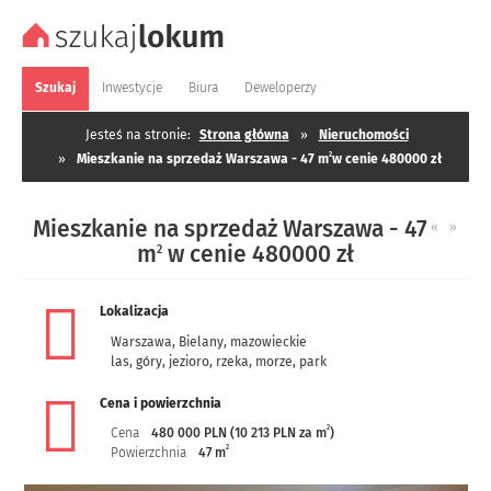
Szukaj
Inwestycje
Biura
Deweloperzy
Jesteś na stronie:
Strona główna
»
Nieruchomości
2
»
Mieszkanie na sprzedaż Warszawa - 47 m
w cenie 480000 zł
Mieszkanie na sprzedaż Warszawa - 47
«
»
m
w cenie 480000 zł
2
Lokalizacja
Warszawa
,
Bielany
,
mazowieckie
las, góry, jezioro, rzeka, morze, park
Cena i powierzchnia
2
Cena
480 000 PLN (10 213 PLN za m
)
2
Powierzchnia
47 m