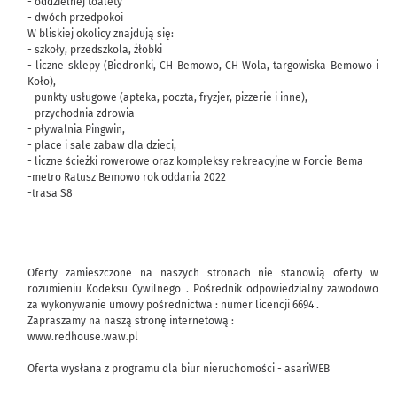
- oddzielnej toalety
- dwóch przedpokoi
W bliskiej okolicy znajdują się:
- szkoły, przedszkola, żłobki
- liczne sklepy (Biedronki, CH Bemowo, CH Wola, targowiska Bemowo i
Koło),
- punkty usługowe (apteka, poczta, fryzjer, pizzerie i inne),
- przychodnia zdrowia
- pływalnia Pingwin,
- place i sale zabaw dla dzieci,
- liczne ścieżki rowerowe oraz kompleksy rekreacyjne w Forcie Bema
-metro Ratusz Bemowo rok oddania 2022
-trasa S8
Oferty zamieszczone na naszych stronach nie stanowią oferty w
rozumieniu Kodeksu Cywilnego . Pośrednik odpowiedzialny zawodowo
za wykonywanie umowy pośrednictwa : numer licencji 6694 .
Zapraszamy na naszą stronę internetową :
www.redhouse.waw.pl
Oferta wysłana z programu dla biur nieruchomości - asariWEB