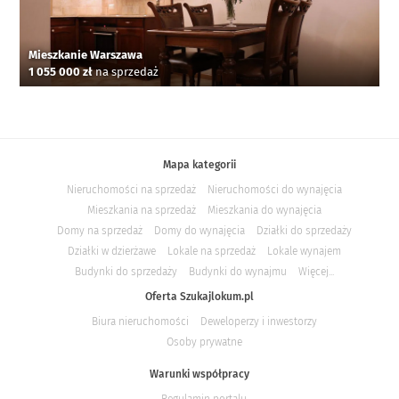
Mieszkanie Warszawa
1 055 000 zł
na sprzedaż
Mapa kategorii
Nieruchomości na sprzedaż
Nieruchomości do wynajęcia
Mieszkania na sprzedaż
Mieszkania do wynajęcia
Domy na sprzedaż
Domy do wynajęcia
Działki do sprzedaży
Działki w dzierżawe
Lokale na sprzedaż
Lokale wynajem
Budynki do sprzedaży
Budynki do wynajmu
Więcej...
Oferta Szukajlokum.pl
Biura nieruchomości
Deweloperzy i inwestorzy
Osoby prywatne
Warunki współpracy