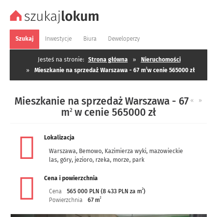
Szukaj
Inwestycje
Biura
Deweloperzy
Jesteś na stronie:
Strona główna
»
Nieruchomości
2
»
Mieszkanie na sprzedaż Warszawa - 67 m
w cenie 565000 zł
Mieszkanie na sprzedaż Warszawa - 67
«
»
m
w cenie 565000 zł
2
Lokalizacja
Warszawa
,
Bemowo
,
Kazimierza wyki
,
mazowieckie
las, góry, jezioro, rzeka, morze, park
Cena i powierzchnia
2
Cena
565 000 PLN (8 433 PLN za m
)
2
Powierzchnia
67 m