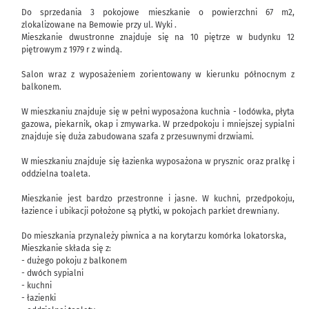
Do sprzedania 3 pokojowe mieszkanie o powierzchni 67 m2,
zlokalizowane na Bemowie przy ul. Wyki .
Mieszkanie dwustronne znajduje się na 10 piętrze w budynku 12
piętrowym z 1979 r z windą.
Salon wraz z wyposażeniem zorientowany w kierunku północnym z
balkonem.
W mieszkaniu znajduje się w pełni wyposażona kuchnia - lodówka, płyta
gazowa, piekarnik, okap i zmywarka. W przedpokoju i mniejszej sypialni
znajduje się duża zabudowana szafa z przesuwnymi drzwiami.
W mieszkaniu znajduje się łazienka wyposażona w prysznic oraz pralkę i
oddzielna toaleta.
Mieszkanie jest bardzo przestronne i jasne. W kuchni, przedpokoju,
łazience i ubikacji położone są płytki, w pokojach parkiet drewniany.
Do mieszkania przynależy piwnica a na korytarzu komórka lokatorska,
Mieszkanie składa się z:
- dużego pokoju z balkonem
- dwóch sypialni
- kuchni
- łazienki