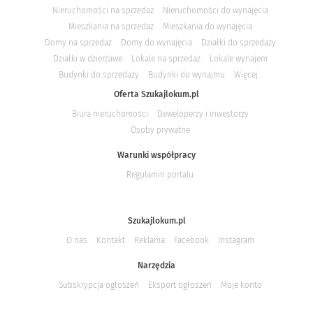
Nieruchomości na sprzedaż
Nieruchomości do wynajęcia
Mieszkania na sprzedaż
Mieszkania do wynajęcia
Domy na sprzedaż
Domy do wynajęcia
Działki do sprzedaży
Działki w dzierżawe
Lokale na sprzedaż
Lokale wynajem
Budynki do sprzedaży
Budynki do wynajmu
Więcej...
Oferta Szukajlokum.pl
Biura nieruchomości
Deweloperzy i inwestorzy
Osoby prywatne
Warunki współpracy
Regulamin portalu
Szukajlokum.pl
O nas
Kontakt
Reklama
Facebook
Instagram
Narzędzia
Subskrypcja ogłoszeń
Eksport ogłoszeń
Moje konto