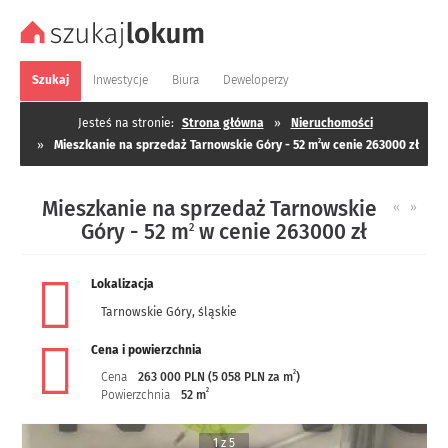
Szukaj
Inwestycje
Biura
Deweloperzy
Jesteś na stronie:
Strona główna
»
Nieruchomości
2
»
Mieszkanie na sprzedaż Tarnowskie Góry - 52 m
w cenie 263000 zł
Mieszkanie na sprzedaż Tarnowskie
«
»
Góry - 52 m
w cenie 263000 zł
2
Lokalizacja
Tarnowskie Góry
,
śląskie
Cena i powierzchnia
2
Cena
263 000 PLN (5 058 PLN za m
)
2
Powierzchnia
52 m
1 z 5