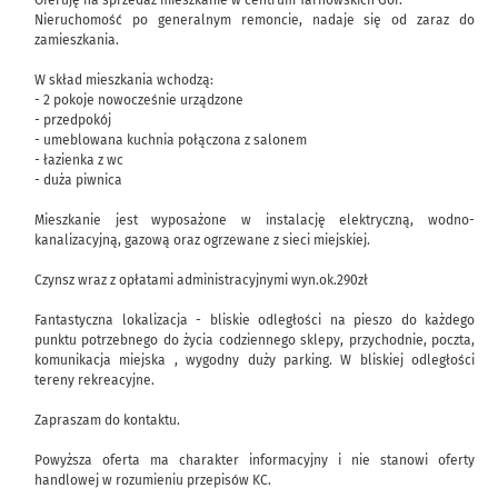
Oferuję na sprzedaż mieszkanie w centrum Tarnowskich Gór.
Nieruchomość po generalnym remoncie, nadaje się od zaraz do
zamieszkania.
W skład mieszkania wchodzą:
- 2 pokoje nowocześnie urządzone
- przedpokój
- umeblowana kuchnia połączona z salonem
- łazienka z wc
- duża piwnica
Mieszkanie jest wyposażone w instalację elektryczną, wodno-
kanalizacyjną, gazową oraz ogrzewane z sieci miejskiej.
Czynsz wraz z opłatami administracyjnymi wyn.ok.290zł
Fantastyczna lokalizacja - bliskie odległości na pieszo do każdego
punktu potrzebnego do życia codziennego sklepy, przychodnie, poczta,
komunikacja miejska , wygodny duży parking. W bliskiej odległości
tereny rekreacyjne.
Zapraszam do kontaktu.
Powyższa oferta ma charakter informacyjny i nie stanowi oferty
handlowej w rozumieniu przepisów KC.