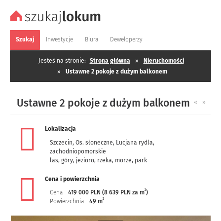
Szukaj
Inwestycje
Biura
Deweloperzy
Jesteś na stronie:
Strona główna
»
Nieruchomości
»
Ustawne 2 pokoje z dużym balkonem
Ustawne 2 pokoje z dużym balkonem
«
»
Lokalizacja
Szczecin
,
Os. słoneczne
,
Lucjana rydla
,
zachodniopomorskie
las, góry, jezioro, rzeka, morze, park
Cena i powierzchnia
2
Cena
419 000 PLN (8 639 PLN za m
)
2
Powierzchnia
49 m