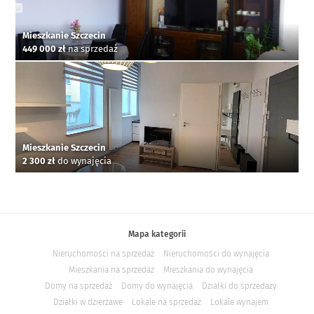
Mieszkanie Szczecin
449 000 zł
na sprzedaż
Mieszkanie Szczecin
2 300 zł
do wynajęcia
Mapa kategorii
Nieruchomości na sprzedaż
Nieruchomości do wynajęcia
Mieszkania na sprzedaż
Mieszkania do wynajęcia
Domy na sprzedaż
Domy do wynajęcia
Działki do sprzedaży
Działki w dzierżawe
Lokale na sprzedaż
Lokale wynajem