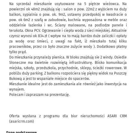
Na sprzedaż mieszkanie usytuowane na 5 piętrze wieżowca. Na
powierzni ok 48m2 znajdują się : salon o pow. 22m2 z wyjściem na duży
balkon, sypialnia o pow. ok. 9m2, ustawny przedpokój w kwadracie o
pow. ok 6m2 z szafą w zabudowie, kuchnia wyposażona w meble oraz
oddzielnie łazienka i wc. Ściany malowane, na podlodze panele i
terakota. Okna PCV. Ogrzewanie i ciepła woda z sieci miejskiej. Aktualnie
czynsz wynosi ok 834 zł ( wpływ na to mają bardzo duże zaliczki i opłaty
za wodę oraz śmieci, z uwagi na fakt, iż mieszkało tutaj kilku
pracowników, przez co było znaczne zużycie wody ). Dodatkowo płatny
tylko prąd.
Do mieszkania przynależy piwnica. W bloku znajdują sie 2 windy. Osiedle
Słoneczne ma świetnie rozwiniętą infrastrukturę. Blisko komunikacja
miejska, szkoły, przedszkola, przychodnie, sklepy, ścieżki rowerowe. W
pobliżu duży parking. Z balkonu rozpościera się piękny widok na Puszczę
Bukową a jest to wspaniałe miejsce do spacerów.
Mieszkanie idealne jest do zamieszkania ale również jako inwestycja na
wynajem.
Polecam i zapraszam na prezentację.
Oferta wysłana z programu dla biur nieruchomości ASARI CRM
(asaricrm.com)
Dane podstawowe