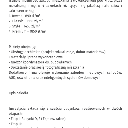
Istnieje możliwość zakupu mieszkania z wykończeniem pod klucz przez
niezależną firmę, w 4 pakietach różniących się jakością materiałów i
zakresem usług:
1. Invest – 890 zł/m²
2. Classic – 1150 zł/m²
3. Style – 1450 zł/m²
4. Premium – 1850 zł/m²
Pakiety obejmują:
• Obsługę architekta (projekt, wizualizacje, dobór materiałów)
• Materiały i prace wykończeniowe
• Nadzór koordynatora ds. budowlanych
• Sprzątanie oraz sesję fotograficzną mieszkania
Dodatkowo firma oferuje wykonanie zabudów meblowych, schodów,
AGD, oświetlenia oraz inteligentnych systemów domowych.
Opis osiedla
Inwestycja składa się z sześciu budynków, realizowanych w dwóch
etapach:
• Etap I: Budynki D, E i F (mieszkalne).
• Etap II: