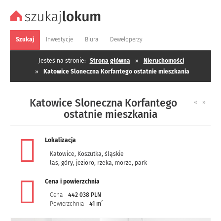
Szukaj
Inwestycje
Biura
Deweloperzy
Jesteś na stronie:
Strona główna
»
Nieruchomości
»
Katowice Sloneczna Korfantego ostatnie mieszkania
Katowice Sloneczna Korfantego
«
»
ostatnie mieszkania
Lokalizacja
Katowice
,
Koszutka
,
śląskie
las, góry, jezioro, rzeka, morze, park
Cena i powierzchnia
Cena
442 038 PLN
2
Powierzchnia
41 m