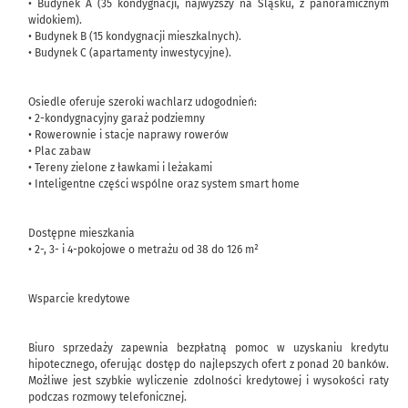
• Budynek A (35 kondygnacji, najwyższy na Śląsku, z panoramicznym
widokiem).
• Budynek B (15 kondygnacji mieszkalnych).
• Budynek C (apartamenty inwestycyjne).
Osiedle oferuje szeroki wachlarz udogodnień:
• 2-kondygnacyjny garaż podziemny
• Rowerownie i stacje naprawy rowerów
• Plac zabaw
• Tereny zielone z ławkami i leżakami
• Inteligentne części wspólne oraz system smart home
Dostępne mieszkania
• 2-, 3- i 4-pokojowe o metrażu od 38 do 126 m²
Wsparcie kredytowe
Biuro sprzedaży zapewnia bezpłatną pomoc w uzyskaniu kredytu
hipotecznego, oferując dostęp do najlepszych ofert z ponad 20 banków.
Możliwe jest szybkie wyliczenie zdolności kredytowej i wysokości raty
podczas rozmowy telefonicznej.