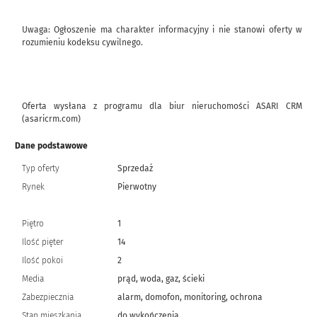
Uwaga: Ogłoszenie ma charakter informacyjny i nie stanowi oferty w
rozumieniu kodeksu cywilnego.
Oferta wysłana z programu dla biur nieruchomości ASARI CRM
(asaricrm.com)
Dane podstawowe
Typ oferty
Sprzedaż
Rynek
Pierwotny
Piętro
1
Ilość pięter
14
Ilość pokoi
2
Media
prąd, woda, gaz, ścieki
Zabezpiecznia
alarm, domofon, monitoring, ochrona
Stan mieszkania
do wykończenia