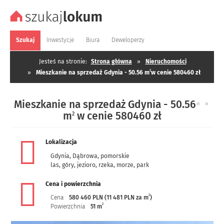
Szukaj
Inwestycje
Biura
Deweloperzy
Jesteś na stronie:
Strona główna
»
Nieruchomości
2
»
Mieszkanie na sprzedaż Gdynia - 50.56 m
w cenie 580460 zł
Mieszkanie na sprzedaż Gdynia - 50.56
«
»
m
w cenie 580460 zł
2
Lokalizacja
Gdynia
,
Dąbrowa
,
pomorskie
las, góry, jezioro, rzeka, morze, park
Cena i powierzchnia
2
Cena
580 460 PLN (11 481 PLN za m
)
2
Powierzchnia
51 m