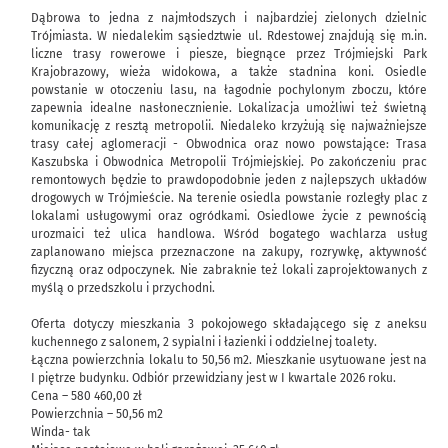
Dąbrowa to jedna z najmłodszych i najbardziej zielonych dzielnic
Trójmiasta. W niedalekim sąsiedztwie ul. Rdestowej znajdują się m.in.
liczne trasy rowerowe i piesze, biegnące przez Trójmiejski Park
Krajobrazowy, wieża widokowa, a także stadnina koni. Osiedle
powstanie w otoczeniu lasu, na łagodnie pochylonym zboczu, które
zapewnia idealne nasłonecznienie. Lokalizacja umożliwi też świetną
komunikację z resztą metropolii. Niedaleko krzyżują się najważniejsze
trasy całej aglomeracji - Obwodnica oraz nowo powstające: Trasa
Kaszubska i Obwodnica Metropolii Trójmiejskiej. Po zakończeniu prac
remontowych będzie to prawdopodobnie jeden z najlepszych układów
drogowych w Trójmieście. Na terenie osiedla powstanie rozległy plac z
lokalami usługowymi oraz ogródkami. Osiedlowe życie z pewnością
urozmaici też ulica handlowa. Wśród bogatego wachlarza usług
zaplanowano miejsca przeznaczone na zakupy, rozrywkę, aktywność
fizyczną oraz odpoczynek. Nie zabraknie też lokali zaprojektowanych z
myślą o przedszkolu i przychodni.
Oferta dotyczy mieszkania 3 pokojowego składającego się z aneksu
kuchennego z salonem, 2 sypialni i łazienki i oddzielnej toalety.
Łączna powierzchnia lokalu to 50,56 m2. Mieszkanie usytuowane jest na
I piętrze budynku. Odbiór przewidziany jest w I kwartale 2026 roku.
Cena – 580 460,00 zł
Powierzchnia – 50,56 m2
Winda- tak