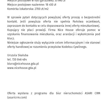
Miejsce postojowe w hali garażowej: 35 640 zł
Miejsce postojowe naziemne: 18 450 zł
Komórka lokatorska: 2700 zł/m2
W sprawie pytań dotyczących powyższej oferty proszę o bezpośredni
kontakt. Jeśli powyższa oferta nie spełnia Państwa oczekiwań,
zapraszam do kontaktu w celu dopasowania innej oferty mieszkaniowej.
Kupujący nie płaci prowizji. Firma Nice House oferuje pomoc w
uzyskaniu finansowania mieszkania, oraz aranżacji i wykończenia pod
klucz.
Niniejsze ogłoszenie służy wyłącznie celom informacyjnym i nie stanowi
oferty handlowej w rozumieniu przepisów Kodeksu Cywilnego.
Urszula Skałuba
tel. 720 846 484
biuro@nicehouse.gda.pl
www.nicehouse.gda.pl
Oferta wysłana z programu dla biur nieruchomości ASARI CRM
(asaricrm.com)