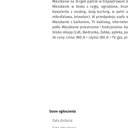
Mieszkanie na drugim piętrze w trzypiętrowym b
Mieszkanie w bloku z cegły, ogrodzone, bra
Kawalerka z osobną, dużą kuchnią, w pełni
mikrofalowa, telewizor). W przedpokoju szafa 
Mieszkanie z balkonem, TV kablową, internetem
półki. Mieszkanie przestronne i funkcjonalne. 
blisko sklepy (Lidl, Biedronka, Żabka, apteka, 
do ceny. Cena: 980 zł + czynsz 380 zł + TV, gaz, p
Dane ogłoszenia
Data dodania