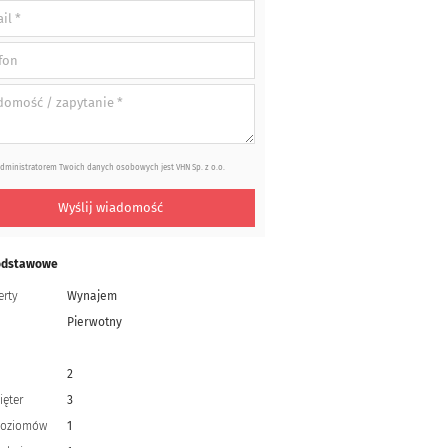
dministratorem Twoich danych osobowych jest VHN Sp. z o.o.
Wyślij wiadomość
odstawowe
erty
Wynajem
Pierwotny
2
ięter
3
 poziomów
1