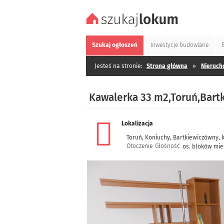
Szukaj
ogłoszeń
Inwestycje
budowlane
Jesteś na stronie:
Strona główna
»
Nieruch
Kawalerka 33 m2,Toruń,Bar
Lokalizacja
Toruń
,
Koniuchy
,
Bartkiewiczówny
,
Otoczenie
Głośność
os. bloków mie