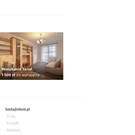
Mieszkanie Toruń
1 500 zł
do wynajęcia
Szukajlokum.pl
O nas
Kontakt
Reklama