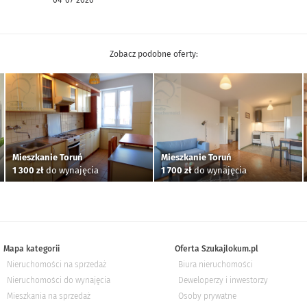
04-07-2020
Zobacz podobne oferty:
Mieszkanie Toruń
Mieszkanie Toruń
1 300 zł
do wynajęcia
1 700 zł
do wynajęcia
Mapa kategorii
Oferta Szukajlokum.pl
Nieruchomości na sprzedaż
Biura nieruchomości
Nieruchomości do wynajęcia
Deweloperzy i inwestorzy
Mieszkania na sprzedaż
Osoby prywatne