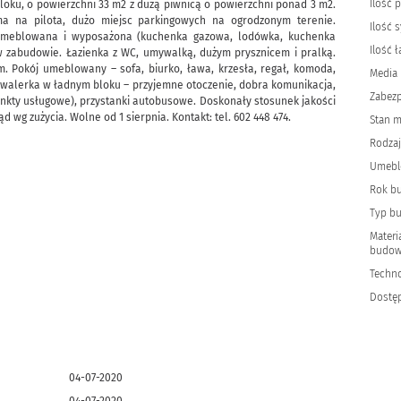
Ilość 
loku, o powierzchni 33 m2 z dużą piwnicą o powierzchni ponad 3 m2.
ma na pilota, dużo miejsc parkingowych na ogrodzonym terenie.
Ilość s
 umeblowana i wyposażona (kuchenka gazowa, lodówka, kuchenka
Ilość 
w zabudowie. Łazienka z WC, umywalką, dużym prysznicem i pralką.
. Pokój umeblowany – sofa, biurko, ława, krzesła, regał, komoda,
Media
Kawalerka w ładnym bloku – przyjemne otoczenie, dobra komunikacja,
Zabezp
punkty usługowe), przystanki autobusowe. Doskonały stosunek jakości
rąd wg zużycia. Wolne od 1 sierpnia. Kontakt: tel. 602 448 474.
Stan m
Rodzaj
Umebl
Rok b
Typ b
Materi
budow
Techno
Dostę
04-07-2020