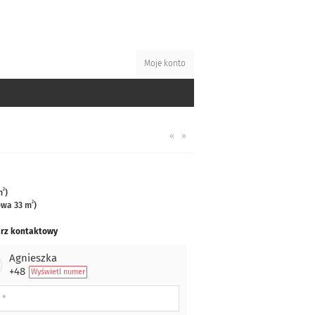
Moje konto
«
»
2
m
)
2
wa 33 m
)
rz kontaktowy
Agnieszka
+48
Wyświetl numer