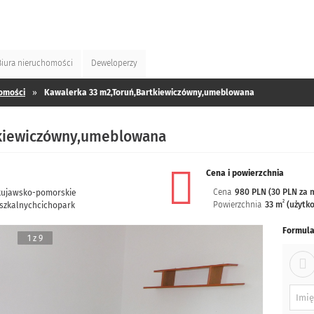
Biura
nieruchomości
Deweloperzy
omości
»
Kawalerka 33 m2,Toruń,Bartkiewiczówny,umeblowana
tkiewiczówny,umeblowana
Cena i powierzchnia
Cena
980 PLN (30 PLN za 
kujawsko-pomorskie
2
Powierzchnia
33 m
(użytko
szkalnych
cicho
park
Formula
1 z 9