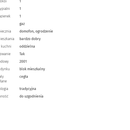
pokoi
1
ypialni
1
łazienek
1
gaz
iecznia
domofon, ogrodzenie
ieszkania
bardzo dobry
 kuchni
oddzielna
owanie
Tak
udowy
2001
udynku
blok mieszkalny
ały
cegła
lane
logia
tradycyjna
pność
do uzgodnienia