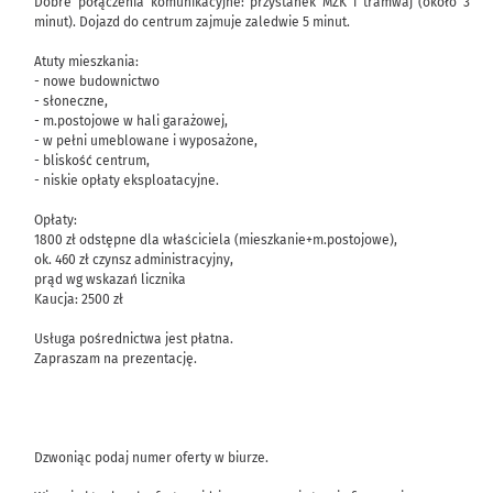
Dobre połączenia komunikacyjne: przystanek MZK i tramwaj (około 3
minut). Dojazd do centrum zajmuje zaledwie 5 minut.
Atuty mieszkania:
- nowe budownictwo
- słoneczne,
- m.postojowe w hali garażowej,
- w pełni umeblowane i wyposażone,
- bliskość centrum,
- niskie opłaty eksploatacyjne.
Opłaty:
1800 zł odstępne dla właściciela (mieszkanie+m.postojowe),
ok. 460 zł czynsz administracyjny,
prąd wg wskazań licznika
Kaucja: 2500 zł
Usługa pośrednictwa jest płatna.
Zapraszam na prezentację.
Dzwoniąc podaj numer oferty w biurze.