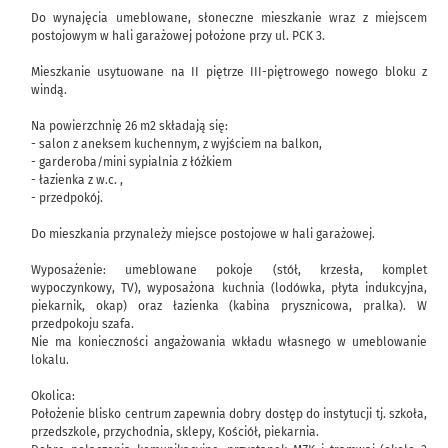
Do wynajęcia umeblowane, słoneczne mieszkanie wraz z miejscem
postojowym w hali garażowej położone przy ul. PCK 3.
Mieszkanie usytuowane na II piętrze III-piętrowego nowego bloku z
windą.
Na powierzchnię 26 m2 składają się:
- salon z aneksem kuchennym, z wyjściem na balkon,
- garderoba/mini sypialnia z łóżkiem
- łazienka z w.c. ,
- przedpokój.
Do mieszkania przynależy miejsce postojowe w hali garażowej.
Wyposażenie: umeblowane pokoje (stół, krzesła, komplet
wypoczynkowy, TV), wyposażona kuchnia (lodówka, płyta indukcyjna,
piekarnik, okap) oraz łazienka (kabina prysznicowa, pralka). W
przedpokoju szafa.
Nie ma konieczności angażowania wkładu własnego w umeblowanie
lokalu.
Okolica:
Położenie blisko centrum zapewnia dobry dostęp do instytucji tj. szkoła,
przedszkole, przychodnia, sklepy, Kościół, piekarnia.