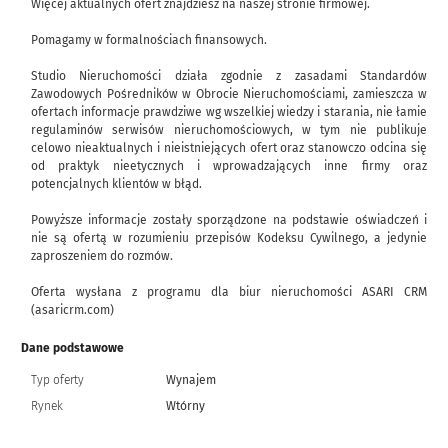
Więcej aktualnych ofert znajdziesz na naszej stronie firmowej.
Pomagamy w formalnościach finansowych.
Studio Nieruchomości działa zgodnie z zasadami Standardów
Zawodowych Pośredników w Obrocie Nieruchomościami, zamieszcza w
ofertach informacje prawdziwe wg wszelkiej wiedzy i starania, nie łamie
regulaminów serwisów nieruchomościowych, w tym nie publikuje
celowo nieaktualnych i nieistniejących ofert oraz stanowczo odcina się
od praktyk nieetycznych i wprowadzających inne firmy oraz
potencjalnych klientów w błąd.
Powyższe informacje zostały sporządzone na podstawie oświadczeń i
nie są ofertą w rozumieniu przepisów Kodeksu Cywilnego, a jedynie
zaproszeniem do rozmów.
Oferta wysłana z programu dla biur nieruchomości ASARI CRM
(asaricrm.com)
Dane podstawowe
Typ oferty
Wynajem
Rynek
Wtórny