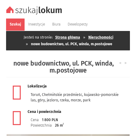
Szukaj
Inwestycje
Biura
Deweloperzy
Jesteś na stronie:
Strona główna
»
Nieruchomości
»
nowe budownictwo, ul. PCK, winda, m.postojowe
nowe budownictwo, ul. PCK, winda,
«
»
m.postojowe
Lokalizacja
Toruń
,
Chełmińskie przedmieśc
,
kujawsko-pomorskie
las, góry, jezioro, rzeka, morze, park
Cena i powierzchnia
Cena
1 800 PLN
2
Powierzchnia
26 m