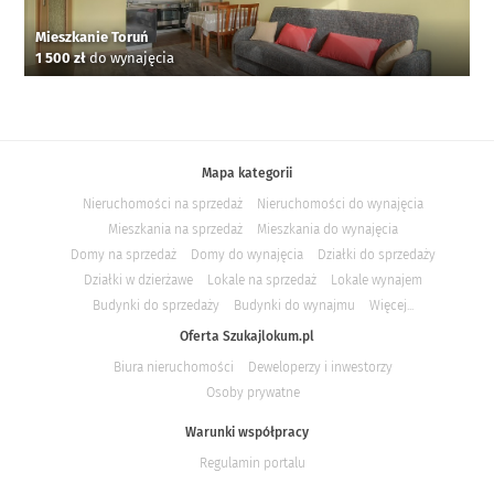
Mieszkanie Toruń
1 500 zł
do wynajęcia
Mapa kategorii
Nieruchomości na sprzedaż
Nieruchomości do wynajęcia
Mieszkania na sprzedaż
Mieszkania do wynajęcia
Domy na sprzedaż
Domy do wynajęcia
Działki do sprzedaży
Działki w dzierżawe
Lokale na sprzedaż
Lokale wynajem
Budynki do sprzedaży
Budynki do wynajmu
Więcej...
Oferta Szukajlokum.pl
Biura nieruchomości
Deweloperzy i inwestorzy
Osoby prywatne
Warunki współpracy
Regulamin portalu