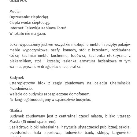
Okna: PCV.
Media:
Ogrzewanie: ciepłociąg.
Ciepła woda: ciepłociąg.
Internet: Telewizja Kablowa Toruń.
W lokalu nie ma gazu.
Lokal wyposażony jest we wszystkie niezbędne meble i sprzęty: pokoje-
meble wypoczynkowe, szafy, komody, stół z krzesłami, rozkładane
łóżka; kuchnia: meble kuchenne, lodówka, kuchenka elektryczna z
piekarnikiem, stół i krzesła; łazienka: armatura łazienkowa w tym
wanna, prysznic w drugiej łazience, pralka.
Budynek
Czteropiętrowy blok z cegły zbudowany na osiedlu Chełmińskie
Przedmieście.
Wejście do budynku zabezpieczone domofonem.
Parking: ogólnodostępny w sąsiedztwie budynku.
Okolica
Budynek zbudowany jest z centralnej części miasta, blisko Starego
Miasta (15 minut spacerem).
Sąsiedztwo: bloki mieszkalne, instytucje użyteczności publicznej: szkoła,
przedszkole, hala sportowa, lodowisko bank, sklepy, targowisko