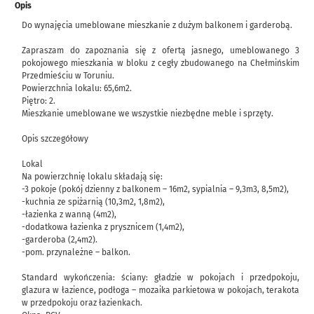
Opis
Do wynajęcia umeblowane mieszkanie z dużym balkonem i garderobą.
Zapraszam do zapoznania się z ofertą jasnego, umeblowanego 3
pokojowego mieszkania w bloku z cegły zbudowanego na Chełmińskim
Przedmieściu w Toruniu.
Powierzchnia lokalu: 65,6m2.
Piętro: 2.
Mieszkanie umeblowane we wszystkie niezbędne meble i sprzęty.
Opis szczegółowy
Lokal
Na powierzchnię lokalu składają się:
-3 pokoje (pokój dzienny z balkonem – 16m2, sypialnia – 9,3m3, 8,5m2),
-kuchnia ze spiżarnią (10,3m2, 1,8m2),
-łazienka z wanną (4m2),
-dodatkowa łazienka z prysznicem (1,4m2),
-garderoba (2,4m2).
-pom. przynależne – balkon.
Standard wykończenia: ściany: gładzie w pokojach i przedpokoju,
glazura w łazience, podłoga – mozaika parkietowa w pokojach, terakota
w przedpokoju oraz łazienkach.