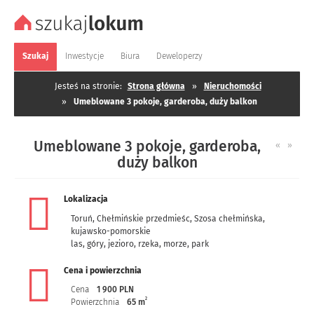
Szukaj
Inwestycje
Biura
Deweloperzy
Jesteś na stronie:
Strona główna
»
Nieruchomości
»
Umeblowane 3 pokoje, garderoba, duży balkon
Umeblowane 3 pokoje, garderoba,
«
»
duży balkon
Lokalizacja
Toruń
,
Chełmińskie przedmieśc
,
Szosa chełmińska
,
kujawsko-pomorskie
las, góry, jezioro, rzeka, morze, park
Cena i powierzchnia
Cena
1 900 PLN
2
Powierzchnia
65 m