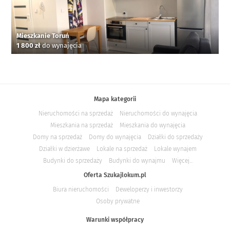
Mieszkanie Toruń
1 800 zł
do wynajęcia
Mapa kategorii
Nieruchomości na sprzedaż
Nieruchomości do wynajęcia
Mieszkania na sprzedaż
Mieszkania do wynajęcia
Domy na sprzedaż
Domy do wynajęcia
Działki do sprzedaży
Działki w dzierżawe
Lokale na sprzedaż
Lokale wynajem
Budynki do sprzedaży
Budynki do wynajmu
Więcej...
Oferta Szukajlokum.pl
Biura nieruchomości
Deweloperzy i inwestorzy
Osoby prywatne
Warunki współpracy