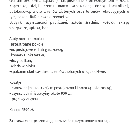
Osiedle Św. Józefa sąsiaduje bezpośrednio z Uniwersytetem Mikołaja
Kopernika, dzięki czemu mamy zapewnioną dobrą komunikację
autobusową, wiele terenów zielonych oraz terenów rekreacyjnych w
tym, basen UMK, siłownie zewnętrze.
Budynki użyteczności publicznej: szkoła średnia, Kościół, sklepy
spożywcze, apteka, bar.
Atuty nieruchomości:
-przestronne pokoje
-m. postojowe w hali garażowej,
-komórka lokatorska,
-duży balkon,
-winda w bloku
-spokojne okolica- dużo terenów zielonych w sąsiedztwie,
Koszty:
- czynsz najmu 1700 zł (z m.postojowym i komórką lokatorską),
- czynsz administracyjny około 900 zł,
- prąd wg zużycia
Kaucja 2500 zł.
Zapraszam na prezentację po wcześniejszym umówieniu się.