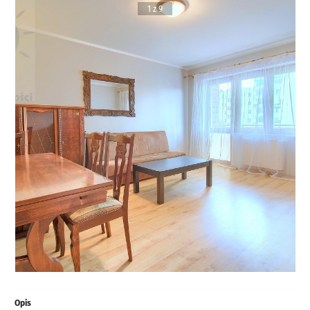
1 z 9
Opis