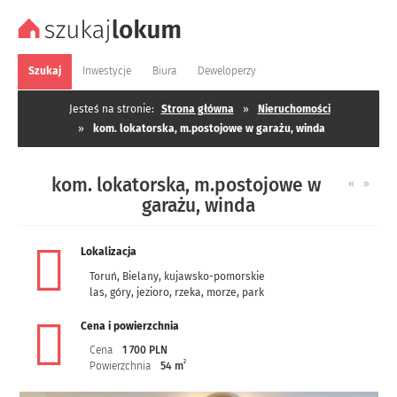
Szukaj
Inwestycje
Biura
Deweloperzy
Jesteś na stronie:
Strona główna
»
Nieruchomości
»
kom. lokatorska, m.postojowe w garażu, winda
kom. lokatorska, m.postojowe w
«
»
garażu, winda
Lokalizacja
Toruń
,
Bielany
,
kujawsko-pomorskie
las, góry, jezioro, rzeka, morze, park
Cena i powierzchnia
Cena
1 700 PLN
2
Powierzchnia
54 m