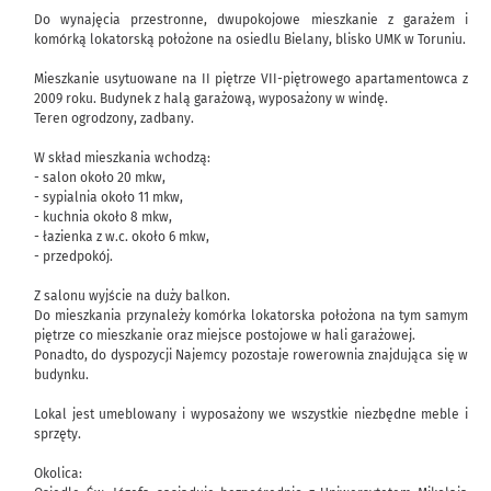
Do wynajęcia przestronne, dwupokojowe mieszkanie z garażem i
komórką lokatorską położone na osiedlu Bielany, blisko UMK w Toruniu.
Mieszkanie usytuowane na II piętrze VII-piętrowego apartamentowca z
2009 roku. Budynek z halą garażową, wyposażony w windę.
Teren ogrodzony, zadbany.
W skład mieszkania wchodzą:
- salon około 20 mkw,
- sypialnia około 11 mkw,
- kuchnia około 8 mkw,
- łazienka z w.c. około 6 mkw,
- przedpokój.
Z salonu wyjście na duży balkon.
Do mieszkania przynależy komórka lokatorska położona na tym samym
piętrze co mieszkanie oraz miejsce postojowe w hali garażowej.
Ponadto, do dyspozycji Najemcy pozostaje rowerownia znajdująca się w
budynku.
Lokal jest umeblowany i wyposażony we wszystkie niezbędne meble i
sprzęty.
Okolica: