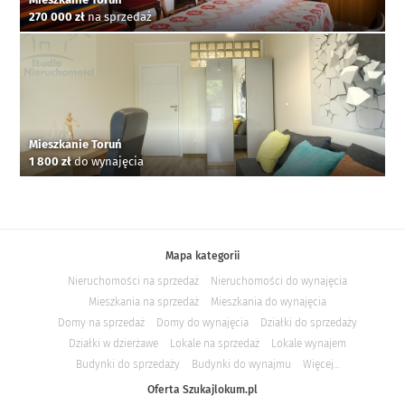
270 000 zł
na sprzedaż
Mieszkanie Toruń
1 800 zł
do wynajęcia
Mapa kategorii
Nieruchomości na sprzedaż
Nieruchomości do wynajęcia
Mieszkania na sprzedaż
Mieszkania do wynajęcia
Domy na sprzedaż
Domy do wynajęcia
Działki do sprzedaży
Działki w dzierżawe
Lokale na sprzedaż
Lokale wynajem
Budynki do sprzedaży
Budynki do wynajmu
Więcej...
Oferta Szukajlokum.pl