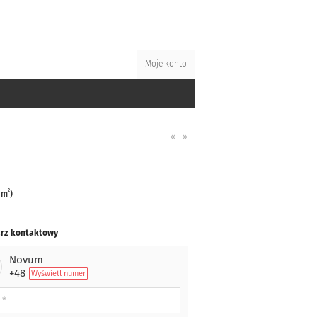
Moje konto
«
»
2
 m
)
rz kontaktowy
Novum
+48
Wyświetl numer