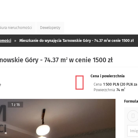
Biura
nieruchomości
Deweloperzy
2
omości
»
Mieszkanie do wynajęcia Tarnowskie Góry - 74.37 m
w cenie 1500 zł
nowskie Góry - 74.37 m
w cenie 1500 zł
2
Cena i powierzchnia
Cena
1 500 PLN (20 PLN za
e
2
Powierzchnia
74 m
Formula
1 z 16