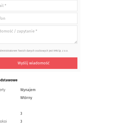
dministratorem Twoich danych osobowych jest VHN Sp. z o.o.
Wyślij wiadomość
odstawowe
erty
Wynajem
Wtórny
3
pokoi
3