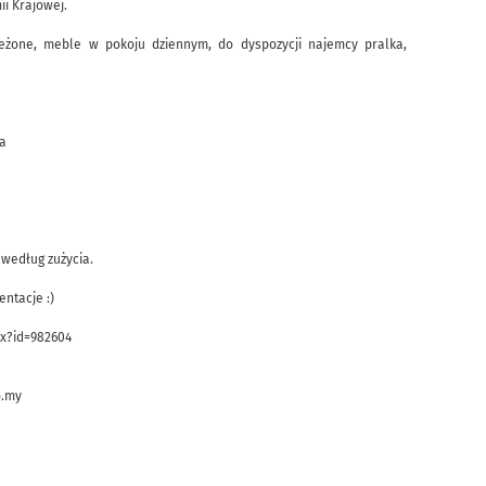
ii Krajowej.
eżone, meble w pokoju dziennym, do dyspozycji najemcy pralka,
a
 według zużycia.
ntacje :)
x?id=982604
o.my