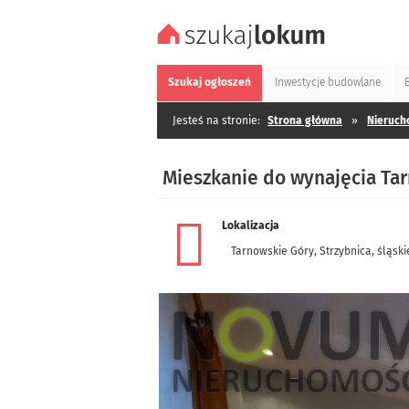
Szukaj
ogłoszeń
Inwestycje
budowlane
Jesteś na stronie:
Strona główna
»
Nieruch
Mieszkanie do wynajęcia Tar
Lokalizacja
Tarnowskie Góry
,
Strzybnica
,
śląski