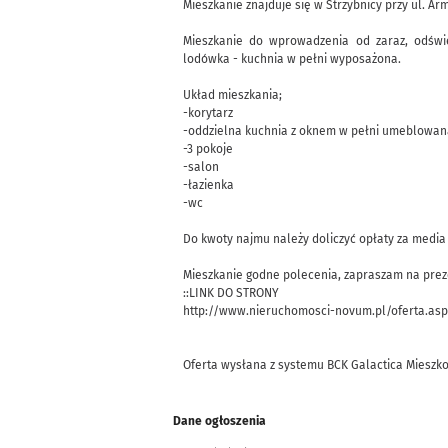
Mieszkanie znajduje się w Strzybnicy przy ul. Arm
Mieszkanie do wprowadzenia od zaraz, odświ
lodówka - kuchnia w pełni wyposażona.
Układ mieszkania;
-korytarz
-oddzielna kuchnia z oknem w pełni umeblowan
-3 pokoje
-salon
-łazienka
-wc
Do kwoty najmu należy doliczyć opłaty za media
Mieszkanie godne polecenia, zapraszam na preze
::LINK DO STRONY
http://www.nieruchomosci-novum.pl/oferta.asp
Oferta wysłana z systemu BCK Galactica Mieszk
Dane ogłoszenia