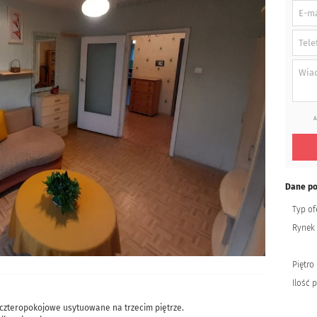
A
Dane p
Typ of
Rynek
Piętro
Ilość 
czteropokojowe usytuowane na trzecim piętrze.