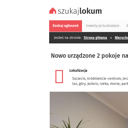
Szukaj
ogłoszeń
Inwestycje
budowlane
Jesteś na stronie:
Strona główna
»
Nieruch
Nowo urządzone 2 pokoje na
Lokalizacja
Szczecin
,
śródmieście-centrum
,
Jer
las, góry, jezioro, rzeka, morze, par