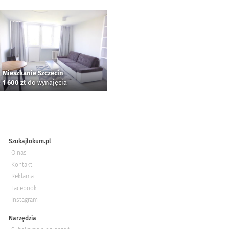
Mieszkanie Szczecin
1 600 zł
do wynajęcia
Szukajlokum.pl
O nas
Kontakt
Reklama
Facebook
Instagram
Narzędzia