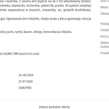
Ilość 
nia i łazienka. Z salonu jest wyjście na ok 3 m2 zabudowany balkon.
odówka, zmywarka, kuchenka, piekarnik, pralka. W sypialni znajduje
Media
zienka wyposażona w prysznic, umywalkę, wc, grzejnik drabinkowy.
Zabezp
 gaz. Ogrzewanie jest miejskie, ciepła woda z pieca gazowego. Kaucja
Rodzaj
Umebl
licy park, rynek, basen, sklepy, komunikacja miejska.
Rok b
Materi
budow
Dojazd
ści ASARI CRM (asaricrm.com)
04-06-2026
21-07-2026
GAN21955
Zobacz podobne oferty: