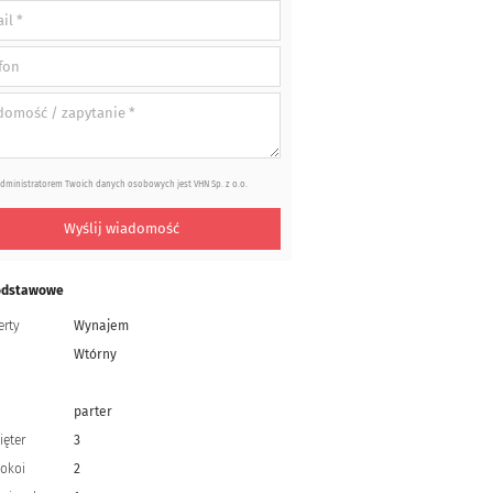
dministratorem Twoich danych osobowych jest VHN Sp. z o.o.
Wyślij wiadomość
odstawowe
erty
Wynajem
Wtórny
parter
ięter
3
pokoi
2