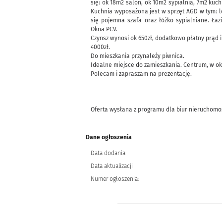
się: ok 18m2 salon, ok 10m2 sypialnia, 7m2 kuch
Kuchnia wyposażona jest w sprzęt AGD w tym: l
się pojemna szafa oraz łóżko sypialniane. Ła
Okna PCV.
Czynsz wynosi ok 650zł, dodatkowo płatny prąd i
4000zł.
Do mieszkania przynależy piwnica.
Idealne miejsce do zamieszkania. Centrum, w oko
Polecam i zapraszam na prezentację.
Oferta wysłana z programu dla biur nieruchomo
Dane ogłoszenia
Data dodania
Data aktualizacji
Numer ogłoszenia: