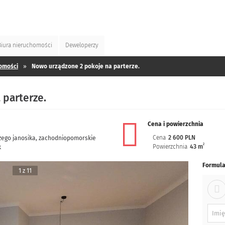
Biura
nieruchomości
Deweloperzy
omości
»
Nowo urządzone 2 pokoje na parterze.
 parterze.
Cena i powierzchnia
Cena
2 600 PLN
zego janosika
,
zachodniopomorskie
2
Powierzchnia
43 m
k
Formula
1 z 11