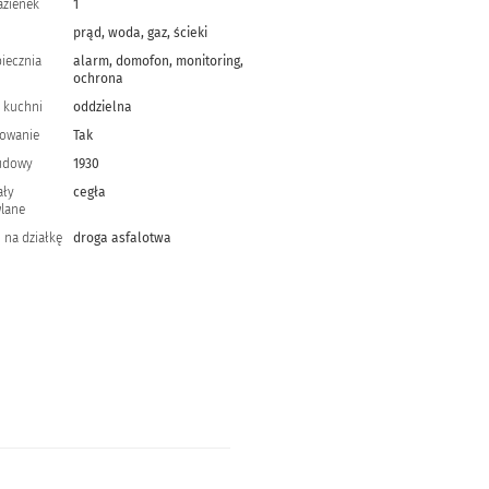
łazienek
1
prąd, woda, gaz, ścieki
iecznia
alarm, domofon, monitoring,
ochrona
 kuchni
oddzielna
owanie
Tak
udowy
1930
ały
cegła
lane
 na działkę
droga asfalotwa