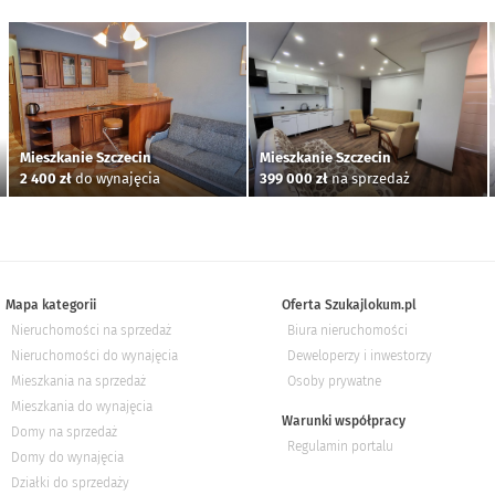
Mieszkanie Szczecin
Mieszkanie Szczecin
2 400 zł
do wynajęcia
399 000 zł
na sprzedaż
Mapa kategorii
Oferta Szukajlokum.pl
Nieruchomości na sprzedaż
Biura nieruchomości
Nieruchomości do wynajęcia
Deweloperzy i inwestorzy
Mieszkania na sprzedaż
Osoby prywatne
Mieszkania do wynajęcia
Warunki współpracy
Domy na sprzedaż
Regulamin portalu
Domy do wynajęcia
Działki do sprzedaży