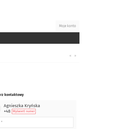
Moje konto
«
»
rz kontaktowy
Agnieszka Kryńska
+48
Wyświetl numer