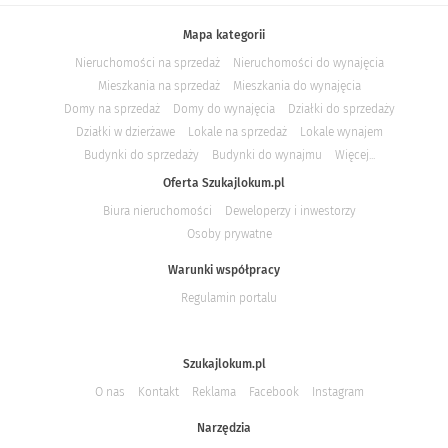
Mapa kategorii
Nieruchomości na sprzedaż
Nieruchomości do wynajęcia
Mieszkania na sprzedaż
Mieszkania do wynajęcia
Domy na sprzedaż
Domy do wynajęcia
Działki do sprzedaży
Działki w dzierżawe
Lokale na sprzedaż
Lokale wynajem
Budynki do sprzedaży
Budynki do wynajmu
Więcej...
Oferta Szukajlokum.pl
Biura nieruchomości
Deweloperzy i inwestorzy
Osoby prywatne
Warunki współpracy
Regulamin portalu
Szukajlokum.pl
O nas
Kontakt
Reklama
Facebook
Instagram
Narzędzia