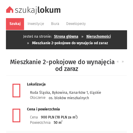
Szukaj
Inwestycje
Biura
Deweloperzy
Jesteś na stronie:
Strona główna
»
Nieruchomości
»
Mieszkanie 2-pokojowe do wynajęcia od zaraz
Mieszkanie 2-pokojowe do wynajęcia
«
»
od zaraz
Lokalizacja
Ruda Śląska
,
Bykowina
,
Kanarków 1
,
śląskie
Otoczenie
os. bloków mieszkalnych
Cena i powierzchnia
2
Cena
900 PLN (18 PLN za m
)
2
Powierzchnia
50 m