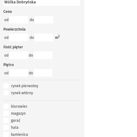
Cena
od
do
Powierzchnia
2
od
do
m
Ilość pięter
od
do
Piętro
od
do
rynek pierwotny
rynek wtórny
biurowiec
magazyn
garaż
hala
kamienica