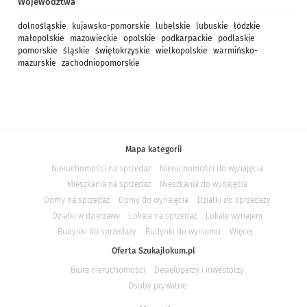
Województwa
dolnośląskie
kujawsko-pomorskie
lubelskie
lubuskie
łódzkie
małopolskie
mazowieckie
opolskie
podkarpackie
podlaskie
pomorskie
śląskie
świętokrzyskie
wielkopolskie
warmińsko-
mazurskie
zachodniopomorskie
Mapa kategorii
Nieruchomości na sprzedaż
Nieruchomości do wynajęcia
Mieszkania na sprzedaż
Mieszkania do wynajęcia
Domy na sprzedaż
Domy do wynajęcia
Działki do sprzedaży
Działki w dzierżawe
Lokale na sprzedaż
Lokale wynajem
Budynki do sprzedaży
Budynki do wynajmu
Więcej...
Oferta Szukajlokum.pl
Biura nieruchomości
Deweloperzy i inwestorzy
Osoby prywatne