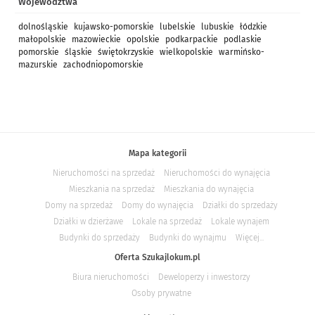
Województwa
dolnośląskie
kujawsko-pomorskie
lubelskie
lubuskie
łódzkie
małopolskie
mazowieckie
opolskie
podkarpackie
podlaskie
pomorskie
śląskie
świętokrzyskie
wielkopolskie
warmińsko-
mazurskie
zachodniopomorskie
Mapa kategorii
Nieruchomości na sprzedaż
Nieruchomości do wynajęcia
Mieszkania na sprzedaż
Mieszkania do wynajęcia
Domy na sprzedaż
Domy do wynajęcia
Działki do sprzedaży
Działki w dzierżawe
Lokale na sprzedaż
Lokale wynajem
Budynki do sprzedaży
Budynki do wynajmu
Więcej...
Oferta Szukajlokum.pl
Biura nieruchomości
Deweloperzy i inwestorzy
Osoby prywatne