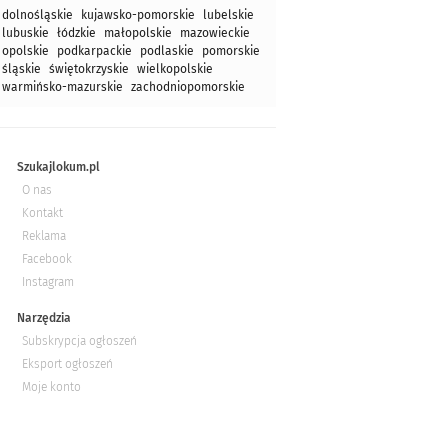
dolnośląskie
kujawsko-pomorskie
lubelskie
lubuskie
łódzkie
małopolskie
mazowieckie
opolskie
podkarpackie
podlaskie
pomorskie
śląskie
świętokrzyskie
wielkopolskie
warmińsko-mazurskie
zachodniopomorskie
Szukajlokum.pl
O nas
Kontakt
Reklama
Facebook
Instagram
Narzędzia
Subskrypcja ogłoszeń
Eksport ogłoszeń
Moje konto