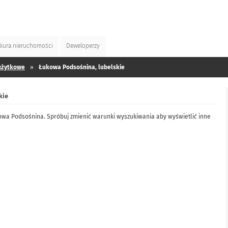
Biura
nieruchomości
Deweloperzy
użytkowe
»
Łukowa Podsośnina, lubelskie
kie
kowa Podsośnina. Spróbuj zmienić warunki wyszukiwania aby wyświetlić inne