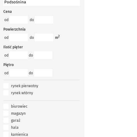
Cena
od
do
Powierzchnia
2
od
do
m
Ilość pięter
od
do
Piętro
od
do
rynek pierwotny
rynek wtórny
biurowiec
magazyn
garaż
hala
kamienica