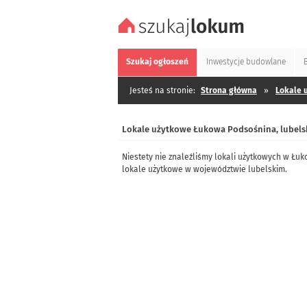
Szukaj
ogłoszeń
Inwestycje
budowlane
Jesteś na stronie:
Strona główna
»
Lokale 
Lokale użytkowe Łukowa Podsośnina, lubels
Niestety nie znaleźliśmy lokali użytkowych w Łu
lokale użytkowe w województwie lubelskim.