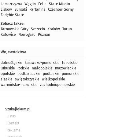
Lemszczyzna
Węglin
Felin
Stare Miasto
Lisków
Bursaki
Partanina
Czechów Górny
Zadębie Stare
Zobacz także:
Tarnowskie Góry
Szczecin
Kraków
Toruń
Katowice
Nowogard
Poznań
Województwa
dolnośląskie
kujawsko-pomorskie
lubelskie
lubuskie
łódzkie
małopolskie
mazowieckie
opolskie
podkarpackie
podlaskie
pomorskie
śląskie
świętokrzyskie
wielkopolskie
warmińsko-mazurskie
zachodniopomorskie
Szukajlokum.pl
O nas
Kontakt
Reklama