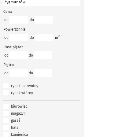
Cena
od
do
Powierzchnia
2
od
do
m
Ilość pięter
od
do
Piętro
od
do
rynek pierwotny
rynek wtórny
biurowiec
magazyn
garaż
hala
kamienica