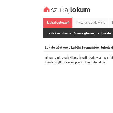
Szukaj
ogłoszeń
Inwestycje
budowlane
Jesteś na stronie:
Strona główna
»
Lokale 
Lokale użytkowe Lublin Zygmuntów, lubelsk
Niestety nie znaleźliśmy lokali użytkowych w Lu
lokale użytkowe w województwie lubelskim.