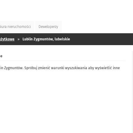
Biura
nieruchomości
Deweloperzy
użytkowe
»
Lublin Zygmuntów, lubelskie
ie
blin Zygmuntów. Spróbuj zmienić warunki wyszukiwania aby wyświetlić inne