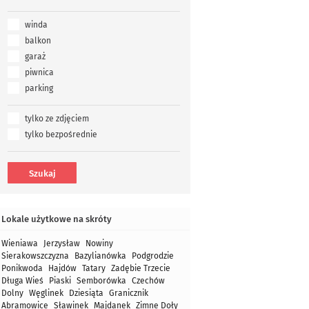
winda
balkon
garaż
piwnica
parking
tylko ze zdjęciem
tylko bezpośrednie
Lokale użytkowe na skróty
Wieniawa
Jerzysław
Nowiny
Sierakowszczyzna
Bazylianówka
Podgrodzie
Ponikwoda
Hajdów
Tatary
Zadębie Trzecie
Długa Wieś
Piaski
Semborówka
Czechów
Dolny
Węglinek
Dziesiąta
Granicznik
Abramowice
Sławinek
Majdanek
Zimne Doły