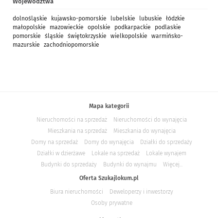
Województwa
dolnośląskie
kujawsko-pomorskie
lubelskie
lubuskie
łódzkie
małopolskie
mazowieckie
opolskie
podkarpackie
podlaskie
pomorskie
śląskie
świętokrzyskie
wielkopolskie
warmińsko-
mazurskie
zachodniopomorskie
Mapa kategorii
Nieruchomości na sprzedaż
Nieruchomości do wynajęcia
Mieszkania na sprzedaż
Mieszkania do wynajęcia
Domy na sprzedaż
Domy do wynajęcia
Działki do sprzedaży
Działki w dzierżawe
Lokale na sprzedaż
Lokale wynajem
Budynki do sprzedaży
Budynki do wynajmu
Więcej...
Oferta Szukajlokum.pl
Biura nieruchomości
Deweloperzy i inwestorzy
Osoby prywatne