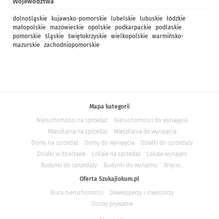
Województwa
dolnośląskie
kujawsko-pomorskie
lubelskie
lubuskie
łódzkie
małopolskie
mazowieckie
opolskie
podkarpackie
podlaskie
pomorskie
śląskie
świętokrzyskie
wielkopolskie
warmińsko-
mazurskie
zachodniopomorskie
Mapa kategorii
Nieruchomości na sprzedaż
Nieruchomości do wynajęcia
Mieszkania na sprzedaż
Mieszkania do wynajęcia
Domy na sprzedaż
Domy do wynajęcia
Działki do sprzedaży
Działki w dzierżawe
Lokale na sprzedaż
Lokale wynajem
Budynki do sprzedaży
Budynki do wynajmu
Więcej...
Oferta Szukajlokum.pl
Biura nieruchomości
Deweloperzy i inwestorzy
Osoby prywatne