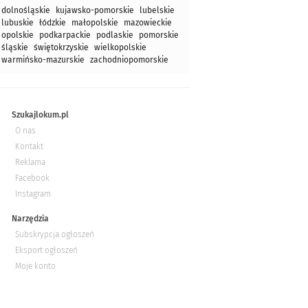
dolnośląskie
kujawsko-pomorskie
lubelskie
lubuskie
łódzkie
małopolskie
mazowieckie
opolskie
podkarpackie
podlaskie
pomorskie
śląskie
świętokrzyskie
wielkopolskie
warmińsko-mazurskie
zachodniopomorskie
Szukajlokum.pl
O nas
Kontakt
Reklama
Facebook
Instagram
Narzędzia
Subskrypcja ogłoszeń
Eksport ogłoszeń
Moje konto