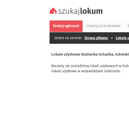
Szukaj
ogłoszeń
Inwestycje
budowlane
Jesteś na stronie:
Strona główna
»
Lokale 
Lokale użytkowe Dubienka Uchańka, lubelsk
Niestety nie znaleźliśmy lokali użytkowych w Du
lokale użytkowe w województwie lubelskim.