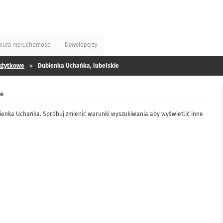
Biura
nieruchomości
Deweloperzy
użytkowe
»
Dubienka Uchańka, lubelskie
ie
bienka Uchańka. Spróbuj zmienić warunki wyszukiwania aby wyświetlić inne