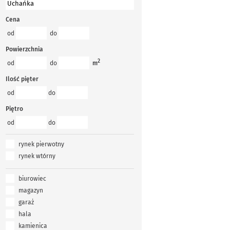
Cena
od
do
Powierzchnia
2
od
do
m
Ilość pięter
od
do
Piętro
od
do
rynek pierwotny
rynek wtórny
biurowiec
magazyn
garaż
hala
kamienica