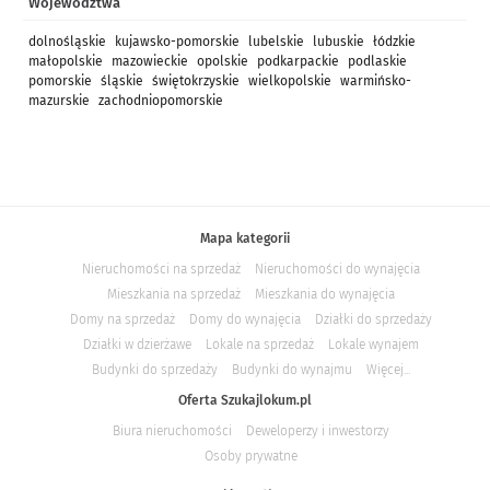
Województwa
dolnośląskie
kujawsko-pomorskie
lubelskie
lubuskie
łódzkie
małopolskie
mazowieckie
opolskie
podkarpackie
podlaskie
pomorskie
śląskie
świętokrzyskie
wielkopolskie
warmińsko-
mazurskie
zachodniopomorskie
Mapa kategorii
Nieruchomości na sprzedaż
Nieruchomości do wynajęcia
Mieszkania na sprzedaż
Mieszkania do wynajęcia
Domy na sprzedaż
Domy do wynajęcia
Działki do sprzedaży
Działki w dzierżawe
Lokale na sprzedaż
Lokale wynajem
Budynki do sprzedaży
Budynki do wynajmu
Więcej...
Oferta Szukajlokum.pl
Biura nieruchomości
Deweloperzy i inwestorzy
Osoby prywatne