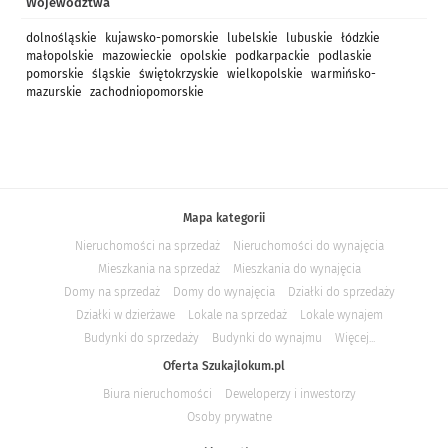
Województwa
dolnośląskie
kujawsko-pomorskie
lubelskie
lubuskie
łódzkie
małopolskie
mazowieckie
opolskie
podkarpackie
podlaskie
pomorskie
śląskie
świętokrzyskie
wielkopolskie
warmińsko-
mazurskie
zachodniopomorskie
Mapa kategorii
Nieruchomości na sprzedaż
Nieruchomości do wynajęcia
Mieszkania na sprzedaż
Mieszkania do wynajęcia
Domy na sprzedaż
Domy do wynajęcia
Działki do sprzedaży
Działki w dzierżawe
Lokale na sprzedaż
Lokale wynajem
Budynki do sprzedaży
Budynki do wynajmu
Więcej...
Oferta Szukajlokum.pl
Biura nieruchomości
Deweloperzy i inwestorzy
Osoby prywatne